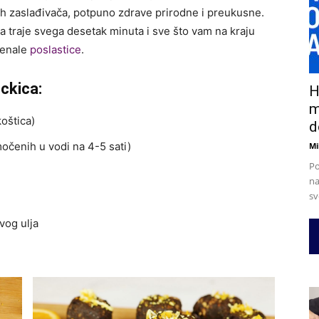
ih zaslađivača, potpuno zdrave prirodne i preukusne.
traje svega desetak minuta i sve što vam na kraju
menale
poslastice
.
ockica:
H
m
oštica)
d
močenih u vodi na 4-5 sati)
Mi
Po
na
sv
vog ulja