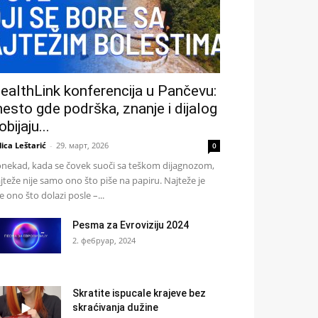
ealthLink konferencija u Pančevu:
esto gde podrška, znanje i dijalog
obijaju...
lica Leštarić
-
29. март, 2026
0
nekad, kada se čovek suoči sa teškom dijagnozom,
jteže nije samo ono što piše na papiru. Najteže je
e ono što dolazi posle –...
Pesma za Evroviziju 2024
2. фебруар, 2024
Skratite ispucale krajeve bez
skraćivanja dužine