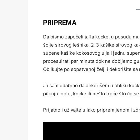
PRIPREMA
Da bismo započeli jaffa kocke, u posudu mu
šolje sirovog lešnika, 2-3 kašike sirovog k
supene kašike kokosovog ulja i jednu supe
procesuirati par minuta dok ne dobijemo gus
Oblikujte po sopstvenoj želji i dekorišite 
Ja sam odabrao da dekorišem u obliku kocki, a
pitanju lopte, kocke ili nešto treće što će se
Prijatno i uživajte u lako pripremljenom i z