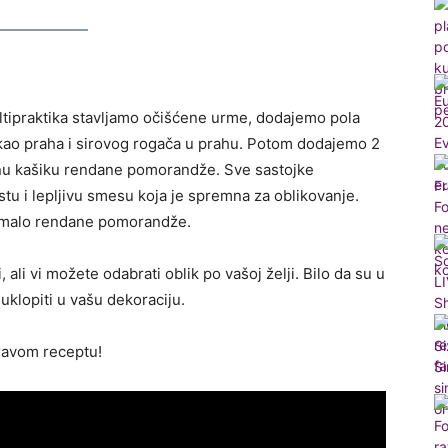
ltipraktika stavljamo očišćene urme, dodajemo pola
akao praha i sirovog rogača u prahu. Potom dodajemo 2
nu kašiku rendane pomorandže. Sve sastojke
tu i lepljivu smesu koja je spremna za oblikovanje.
sa malo rendane pomorandže.
li vi možete odabrati oblik po vašoj želji. Bilo da su u
 uklopiti u vašu dekoraciju.
dravom receptu!