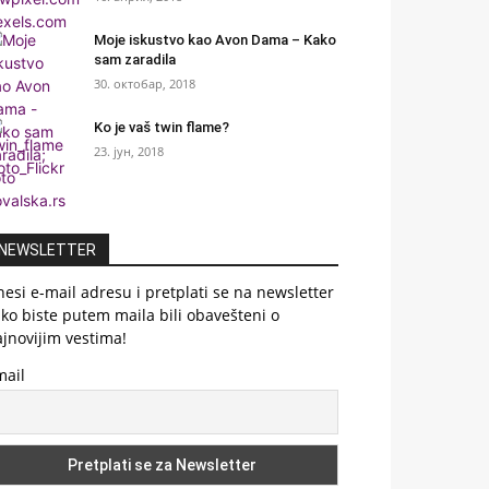
Moje iskustvo kao Avon Dama – Kako
sam zaradila
30. октобар, 2018
Ko je vaš twin flame?
23. јун, 2018
NEWSLETTER
esi e-mail adresu i pretplati se na newsletter
ko biste putem maila bili obavešteni o
jnovijim vestima!
mail