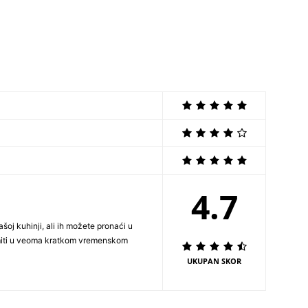
4.7
oj kuhinji, ali ih možete pronaći u
miti u veoma kratkom vremenskom
UKUPAN SKOR