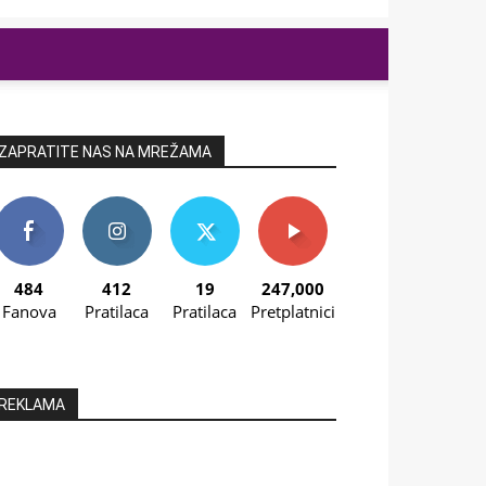
ZAPRATITE NAS NA MREŽAMA
484
412
19
247,000
Fanova
Pratilaca
Pratilaca
Pretplatnici
REKLAMA