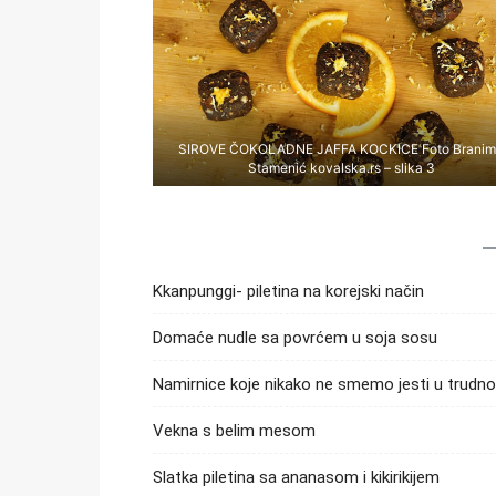
SIROVE ČOKOLADNE JAFFA KOCKICE Foto Branim
Stamenić kovalska.rs – slika 3
Kkanpunggi- piletina na korejski način
Domaće nudle sa povrćem u soja sosu
Namirnice koje nikako ne smemo jesti u trudno
Vekna s belim mesom
Slatka piletina sa ananasom i kikirikijem