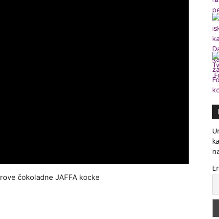
Un
ka
na
E
sirove čokoladne JAFFA kocke