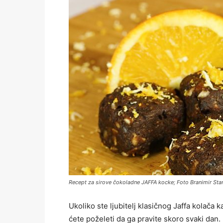
Recept za sirove čokoladne JAFFA kocke; Foto Branimir Sta
Ukoliko ste ljubitelj klasičnog Jaffa kolača k
ćete poželeti da ga pravite skoro svaki da