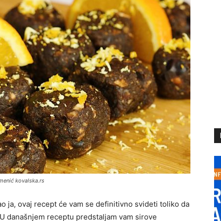
menić kovalska.rs
ao ja, ovaj recept će vam se definitivno svideti toliko da
n. U današnjem receptu predstaljam vam sirove