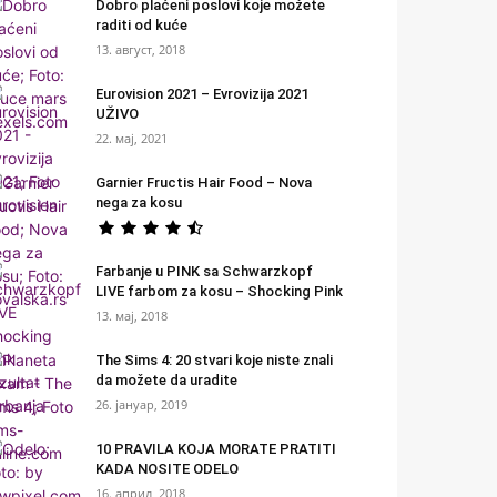
Dobro plaćeni poslovi koje možete
raditi od kuće
13. август, 2018
Eurovision 2021 – Evrovizija 2021
UŽIVO
22. мај, 2021
Garnier Fructis Hair Food – Nova
nega za kosu
Farbanje u PINK sa Schwarzkopf
LIVE farbom za kosu – Shocking Pink
13. мај, 2018
The Sims 4: 20 stvari koje niste znali
da možete da uradite
26. јануар, 2019
10 PRAVILA KOJA MORATE PRATITI
KADA NOSITE ODELO
16. април, 2018