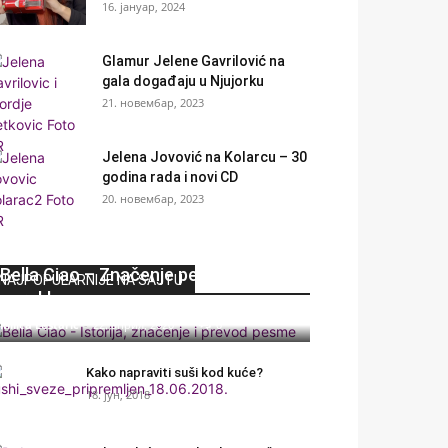
16. јануар, 2024
Glamur Jelene Gavrilović na
gala događaju u Njujorku
21. новембар, 2023
Jelena Jovović na Kolarcu – 30
godina rada i novi CD
20. новембар, 2023
Bella Ciao – Značenje pesme i njeno
NAJPOPULARNIJE NA SAJTU
poreklo
Milica Leštarić
-
22. април, 2020
0
Kako napraviti suši kod kuće?
18. јун, 2018