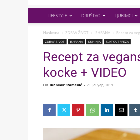
LIFESTYLE
DRUŠTVO
LJUBIMCI
Naslovna
ZDRAV ŽIVOT
ISHRANA
Recept za ve
ZDRAV ŽIVOT
ISHRANA
KUHINJA
SLATKA TRPEZA
Recept za vegans
kocke + VIDEO
Od
Branimir Stamenić
-
21. јануар, 2019