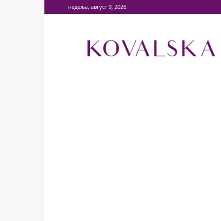
недеља, август 9, 2026
KOVALSKA
–
Vaša
svaštara!