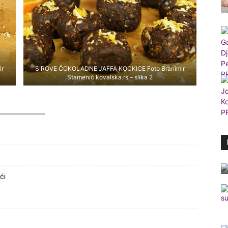
ir
SIROVE ČOKOLADNE JAFFA KOCKICE Foto Branimir
Stamenić kovalska.rs – slika 2
ći