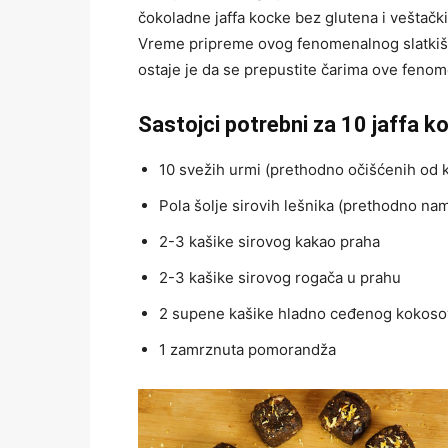
čokoladne jaffa kocke bez glutena i veštačk
Vreme pripreme ovog fenomenalnog slatkiša 
ostaje je da se prepustite čarima ove feno
Sastojci potrebni za 10 jaffa k
10 svežih urmi (prethodno očišćenih od k
Pola šolje sirovih lešnika (prethodno na
2-3 kašike sirovog kakao praha
2-3 kašike sirovog rogača u prahu
2 supene kašike hladno ceđenog kokoso
1 zamrznuta pomorandža