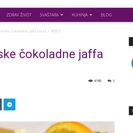
ZDRAV ŽIVOT
SVAŠTARA
KUHINJA
BLOG
ganske čokoladne jaffa kocke + VIDEO
ke čokoladne jaffa
4190
0