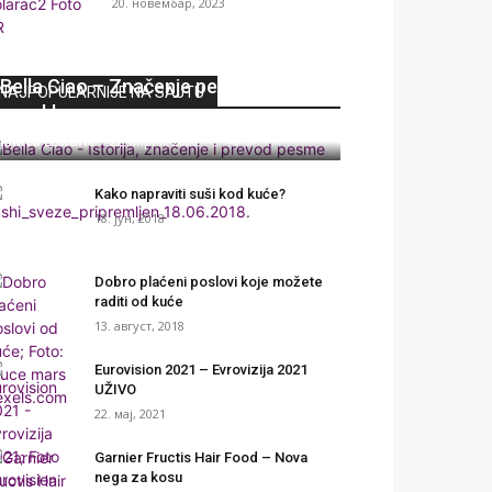
20. новембар, 2023
Bella Ciao – Značenje pesme i njeno
NAJPOPULARNIJE NA SAJTU
poreklo
Milica Leštarić
-
22. април, 2020
0
Kako napraviti suši kod kuće?
18. јун, 2018
Dobro plaćeni poslovi koje možete
raditi od kuće
13. август, 2018
Eurovision 2021 – Evrovizija 2021
UŽIVO
22. мај, 2021
Garnier Fructis Hair Food – Nova
nega za kosu