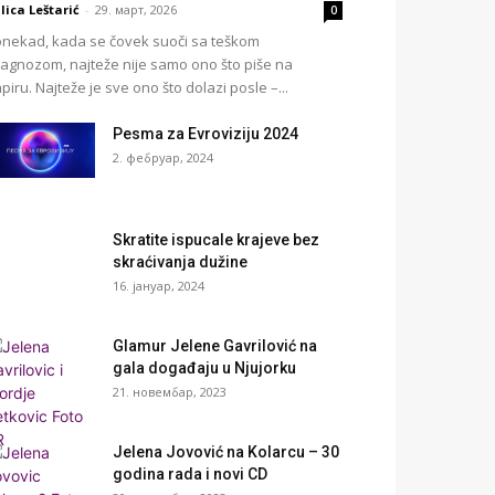
lica Leštarić
-
29. март, 2026
0
nekad, kada se čovek suoči sa teškom
jagnozom, najteže nije samo ono što piše na
piru. Najteže je sve ono što dolazi posle –...
Pesma za Evroviziju 2024
2. фебруар, 2024
Skratite ispucale krajeve bez
skraćivanja dužine
16. јануар, 2024
Glamur Jelene Gavrilović na
gala događaju u Njujorku
21. новембар, 2023
Jelena Jovović na Kolarcu – 30
godina rada i novi CD