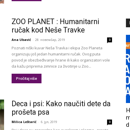
ZOO PLANET : Humanitarni
ručak kod Neše Travke
Ana Ubavić
-
28. новембар, 2019
0
Poznati niški kuvar Neša Travka i ekipa Zoo Planeta
organizuju još jedan humanitarni ručak. Ovog puta
povod je obezbeđivanje hrane ili kako organizatori vole
da kažu priprema zimnice za životinje u Zoo...
Pročitaj više
Deca i psi: Kako naučiti dete da
H
prošeta psa
m
Milica Leštarić
-
6. јул, 2019
0
d
Psi i deca su generalno kao eurokrem i plazma - prosto