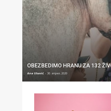
OBEZBEDIMO HRANU ZA 132 ŽIV
Ana Ubavić
-
30. април, 2020