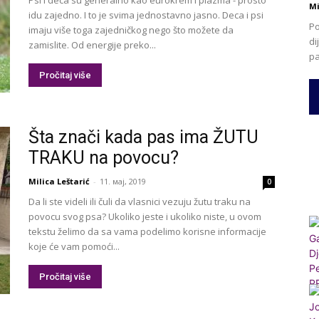
Mi
idu zajedno. I to je svima jednostavno jasno. Deca i psi
Po
imaju više toga zajedničkog nego što možete da
di
zamislite. Od energije preko...
pa
Pročitaj više
Šta znači kada pas ima ŽUTU
TRAKU na povocu?
Milica Leštarić
-
11. мај, 2019
0
Da li ste videli ili čuli da vlasnici vezuju žutu traku na
povocu svog psa? Ukoliko jeste i ukoliko niste, u ovom
tekstu želimo da sa vama podelimo korisne informacije
koje će vam pomoći...
Pročitaj više