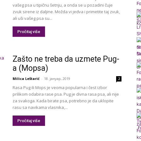
vašeg psa u tipičnu šetnju, a onda se u pozadini čuje
zvuk sirene iz daljine. Možda vi jedva i primetite taj zvuk,
ali uši vašeg psa su...
Pročitaj više
Zašto ne treba da uzmete Pug-
a (Mopsa)
Milica Leštarić
-
18. јануар, 2019
2
Rasa Pug ili Mops je veoma popularna i čest izbor
prilikom odabira rase psa. Pug je divna rasa psa, ali nije
za svakoga. Kada birate psa, potrebno je da uklopite
rasu sa navikama vlasnika,...
Pročitaj više