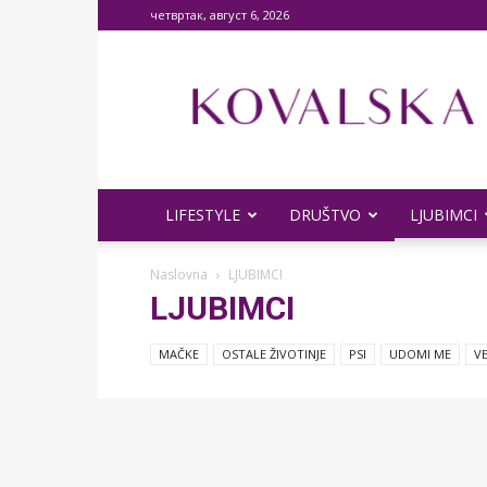
четвртак, август 6, 2026
KOVALSKA
–
Vaša
svaštara!
LIFESTYLE
DRUŠTVO
LJUBIMCI
Naslovna
LJUBIMCI
LJUBIMCI
MAČKE
OSTALE ŽIVOTINJE
PSI
UDOMI ME
V