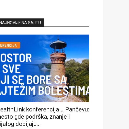
NAJNOVIJE NA SAJTU
ealthLink konferencija u Pančevu:
esto gde podrška, znanje i
ijalog dobijaju...