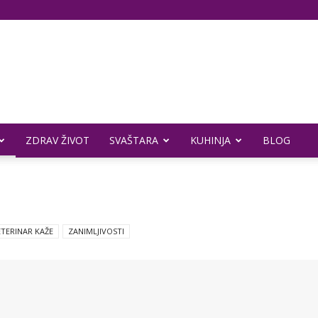
ZDRAV ŽIVOT
SVAŠTARA
KUHINJA
BLOG
ETERINAR KAŽE
ZANIMLJIVOSTI