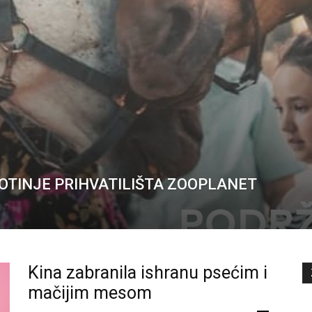
OTINJE PRIHVATILIŠTA ZOOPLANET
Kina zabranila ishranu psećim i
mačijim mesom