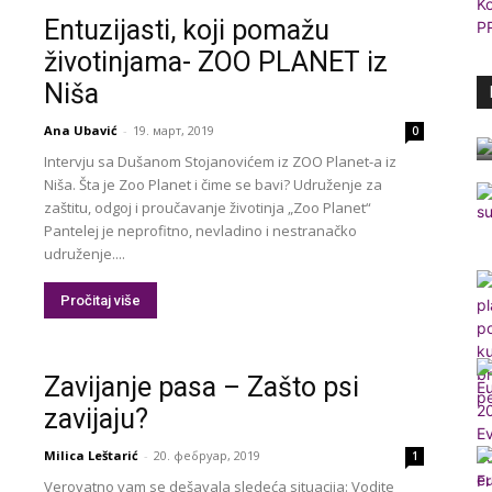
Entuzijasti, koji pomažu
životinjama- ZOO PLANET iz
Niša
Ana Ubavić
-
19. март, 2019
0
Intervju sa Dušanom Stojanovićem iz ZOO Planet-a iz
Niša. Šta je Zoo Planet i čime se bavi? Udruženje za
zaštitu, odgoj i proučavanje životinja „Zoo Planet“
Pantelej je neprofitno, nevladino i nestranačko
udruženje....
Pročitaj više
Zavijanje pasa – Zašto psi
zavijaju?
Milica Leštarić
-
20. фебруар, 2019
1
Verovatno vam se dešavala sledeća situacija: Vodite