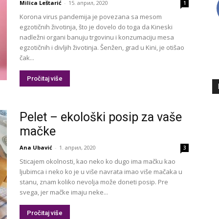
Milica Leštarić
-
15. април, 2020
1
Korona virus pandemija je povezana sa mesom
egzotičnih životinja, što je dovelo do toga da Kineski
nadležni organi banuju trgovinu i konzumaciju mesa
egzotičnih i divljih životinja. Šenžen, grad u Kini, je otišao
čak...
Pročitaj više
Pelet – ekološki posip za vaše
mačke
Ana Ubavić
-
1. април, 2020
3
Sticajem okolnosti, kao neko ko dugo ima mačku kao
ljubimca i neko ko je u više navrata imao više mačaka u
stanu, znam koliko nevolja može doneti posip. Pre
svega, jer mačke imaju neke...
Pročitaj više