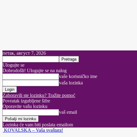
петак, август 7, 2026
Ulogujte se
Dobrodošli! Ulogujte se na nalog
vaše korisničko ime
vaša lozinka
Zaboravili ste lozinku? Tražite pomoć
Povratak izgubljene šifre
Oporavite vašu lozinku
vaš email
Lozinka će vam biti poslata emailom
KOVALSKA – Vaša svaštara!