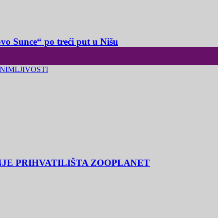
o Sunce“ po treći put u Nišu
NIMLJIVOSTI
NJE PRIHVATILIŠTA ZOOPLANET