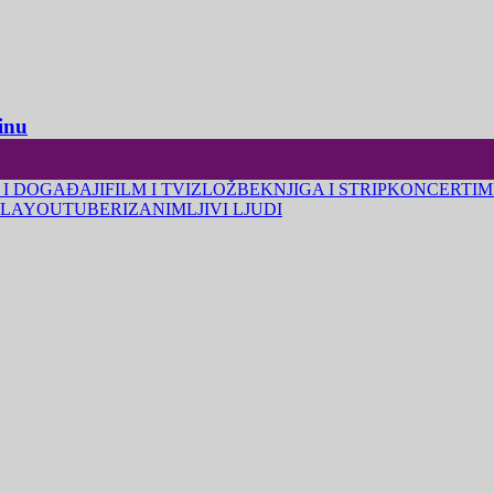
inu
 I DOGAĐAJI
FILM I TV
IZLOŽBE
KNJIGA I STRIP
KONCERTI
M
LA
YOUTUBERI
ZANIMLJIVI LJUDI