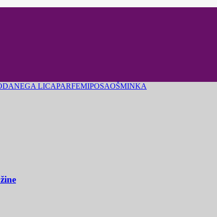
ODA
NEGA LICA
PARFEMI
POSAO
ŠMINKA
užine