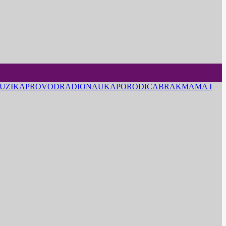
UZIKA
PROVOD
RADIO
NAUKA
PORODICA
BRAK
MAMA I