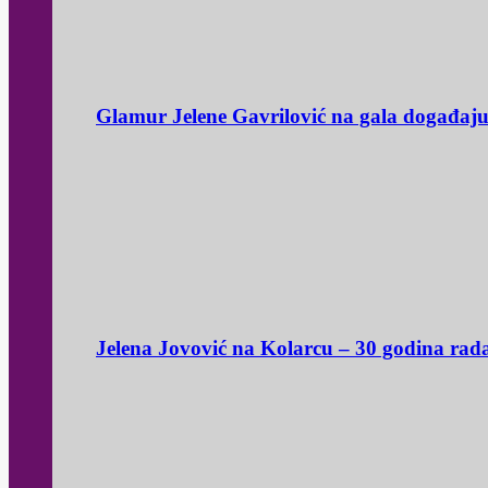
Glamur Jelene Gavrilović na gala događaj
Jelena Jovović na Kolarcu – 30 godina rad