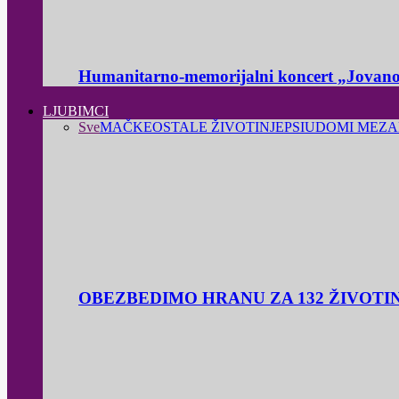
Humanitarno-memorijalni koncert „Jovanov
LJUBIMCI
Sve
MAČKE
OSTALE ŽIVOTINJE
PSI
UDOMI ME
ZA
OBEZBEDIMO HRANU ZA 132 ŽIVOTI