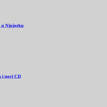
u u Njujorku
a i novi CD