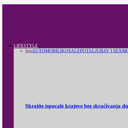
LIFESTYLE
Sve
AUTOMOBILI
KOSA
LEPOTA
LJUBAV I SEX
M
Skratite ispucale krajeve bez skraćivanja d