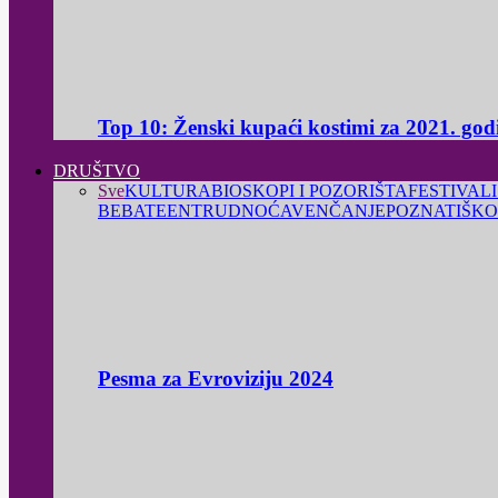
Top 10: Ženski kupaći kostimi za 2021. god
DRUŠTVO
Sve
KULTURA
BIOSKOPI I POZORIŠTA
FESTIVALI
BEBA
TEEN
TRUDNOĆA
VENČANJE
POZNATI
ŠKO
Pesma za Evroviziju 2024