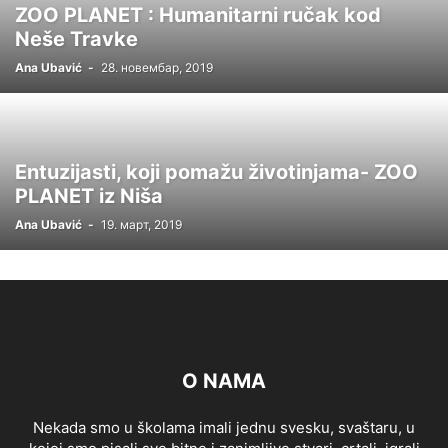
ZOO PLANET : Humanitarni ručak kod
Neše Travke
Ana Ubavić
-
28. новембар, 2019
Entuzijasti, koji pomažu životinjama- ZOO
PLANET iz Niša
Ana Ubavić
-
19. март, 2019
O NAMA
Nekada smo u školama imali jednu svesku, svaštaru, u