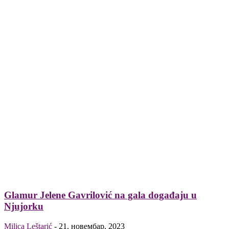
Glamur Jelene Gavrilović na gala događaju u
Njujorku
Milica Leštarić
-
21. новембар, 2023