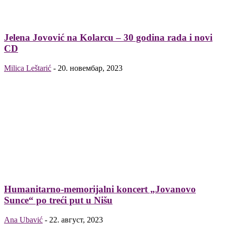
Jelena Jovović na Kolarcu – 30 godina rada i novi
CD
Milica Leštarić
-
20. новембар, 2023
Humanitarno-memorijalni koncert „Jovanovo
Sunce“ po treći put u Nišu
Ana Ubavić
-
22. август, 2023