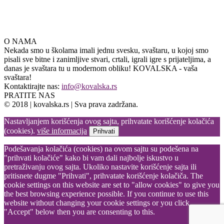
O NAMA
Nekada smo u školama imali jednu svesku, svaštaru, u kojoj smo
pisali sve bitne i zanimljive stvari, crtali, igrali igre s prijateljima, a
danas je svaštara tu u modernom obliku! KOVALSKA - vaša
svaštara!
Kontaktirajte nas:
info@kovalska.rs
PRATITE NAS
© 2018 | kovalska.rs | Sva prava zadržana.
Nastavljanjem korišćenja ovog sajta, prihvatate korišćenje kolačića
(cookies).
više informacija
Prihvati
Podešavanja kolačića (cookies) na ovom sajtu su podešena na
"prihvati kolačiće" kako bi vam dali najbolje iskustvo u
pretraživanju ovog sajta. Ukoliko nastavite korišćenje sajta ili
pritisnete dugme "Prihvati", prihvatate korišćenje kolačiča. The
cookie settings on this website are set to "allow cookies" to give you
the best browsing experience possible. If you continue to use this
website without changing your cookie settings or you click
"Accept" below then you are consenting to this.