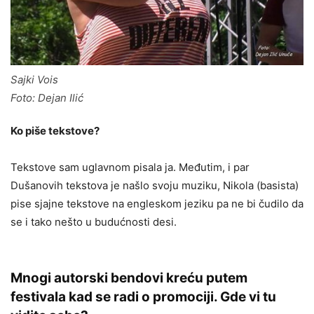
Sajki Vois
Foto: Dejan Ilić
Ko piše tekstove?
Tekstove sam uglavnom pisala ja. Međutim, i par
Dušanovih tekstova je našlo svoju muziku, Nikola (basista)
pise sjajne tekstove na engleskom jeziku pa ne bi čudilo da
se i tako nešto u budućnosti desi.
Mnogi autorski bendovi kreću putem
festivala kad se radi o promociji. Gde vi tu