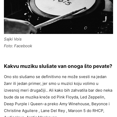
Sajki Vois
Foto: Facebook
Kakvu muziku slušate van onoga što pevate?
Ono sto slušamo se definitivno ne može svesti na jedan
žanr ili jedan primer, jer smo u muzici koju volimo u
izvesnoj meri drugačiji.. Ali kako bih zahvatila bar deo neka
bude da se muzika kreće od Pink Floyda, Led Zeppelin,
Deep Purple i Queen-a preko Amy Winehouse, Beyonce i
Christine Aguilere , Lane Del Rey , Maroon 5 do RHCP,