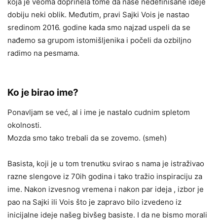
koja je veoma doprinela tome da nase nedefinisane ideje
dobiju neki oblik. Međutim, pravi Sajki Vois je nastao
sredinom 2016. godine kada smo najzad uspeli da se
nađemo sa grupom istomišljenika i počeli da ozbiljno
radimo na pesmama.
Ko je birao ime?
Ponavljam se već, al i ime je nastalo cudnim spletom
okolnosti.
Mozda smo tako trebali da se zovemo. (smeh)
Basista, koji je u tom trenutku svirao s nama je istraživao
razne slengove iz 70ih godina i tako tražio inspiraciju za
ime. Nakon izvesnog vremena i nakon par ideja , izbor je
pao na Sajki ili Vois što je zapravo bilo izvedeno iz
inicijalne ideje našeg bivšeg basiste. I da ne bismo morali