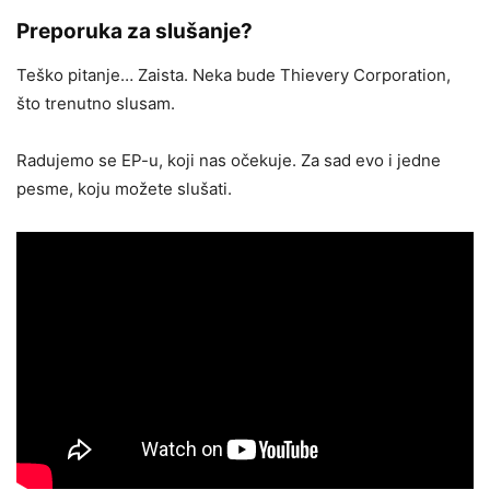
Preporuka za slušanje?
Teško pitanje… Zaista. Neka bude Thievery Corporation,
što trenutno slusam.
Radujemo se EP-u, koji nas očekuje. Za sad evo i jedne
pesme, koju možete slušati.