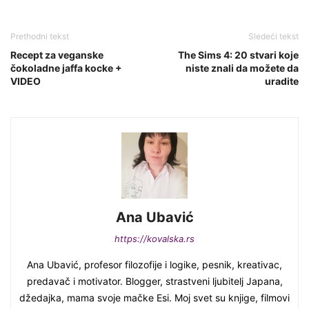
Prethodni tekst
Sledeći tekst
Recept za veganske
The Sims 4: 20 stvari koje
čokoladne jaffa kocke +
niste znali da možete da
VIDEO
uradite
Ana Ubavić
https://kovalska.rs
Ana Ubavić, profesor filozofije i logike, pesnik, kreativac,
predavač i motivator. Blogger, strastveni ljubitelj Japana,
džedajka, mama svoje mačke Esi. Moj svet su knjige, filmovi