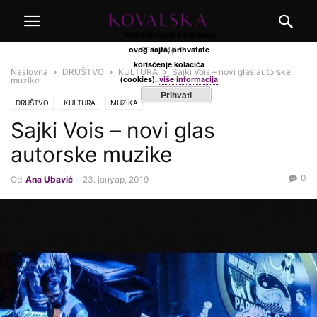
Nastavljanjem korišćenja
ovog sajta, prihvatate
REKLAMA
korišćenje kolačića
Naslovna
DRUŠTVO
KULTURA
Sajki Vois – novi glas autorske
(cookies).
više informacija
muzike
Prihvati
DRUŠTVO
KULTURA
MUZIKA
Sajki Vois – novi glas
autorske muzike
0
Od
Ana Ubavić
-
23. јануар, 2019