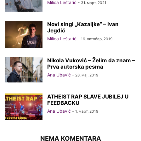
Milica Leštarić
-
31. март, 2021
Novi singl „Kazaljke“ – Ivan
Jegdić
Milica Leštarić
-
16. октобар, 2019
Nikola Vuković – Želim da znam –
Prva autorska pesma
Ana Ubavić
-
28. мај, 2019
ATHEIST RAP SLAVE JUBILEJ U
FEEDBACKU
Ana Ubavić
-
1. март, 2019
NEMA KOMENTARA