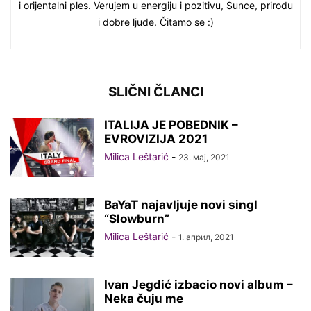
i orijentalni ples. Verujem u energiju i pozitivu, Sunce, prirodu
i dobre ljude. Čitamo se :)
SLIČNI ČLANCI
ITALIJA JE POBEDNIK –
EVROVIZIJA 2021
Milica Leštarić
-
23. мај, 2021
BaYaT najavljuje novi singl
“Slowburn”
Milica Leštarić
-
1. април, 2021
Ivan Jegdić izbacio novi album –
Neka čuju me