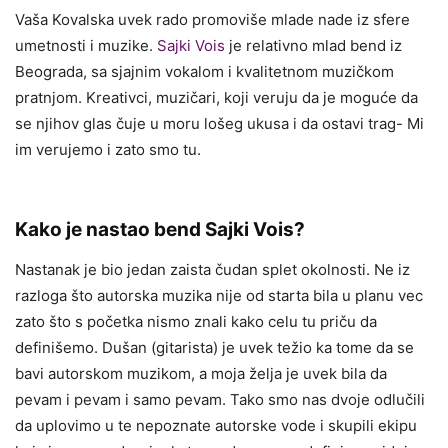
Vaša Kovalska uvek rado promoviše mlade nade iz sfere
umetnosti i muzike.
Sajki Vois
je relativno mlad bend iz
Beograda, sa sjajnim vokalom i kvalitetnom muzičkom
pratnjom. Kreativci, muzičari, koji veruju da je moguće da
se njihov glas čuje u moru lošeg ukusa i da ostavi trag- Mi
im verujemo i zato smo tu.
Kako je nastao bend Sajki Vois?
Nastanak je bio jedan zaista čudan splet okolnosti. Ne iz
razloga što autorska muzika nije od starta bila u planu vec
zato što s početka nismo znali kako celu tu priču da
definišemo. Dušan (gitarista) je uvek težio ka tome da se
bavi autorskom muzikom, a moja želja je uvek bila da
pevam i pevam i samo pevam. Tako smo nas dvoje odlučili
da uplovimo u te nepoznate autorske vode i skupili ekipu