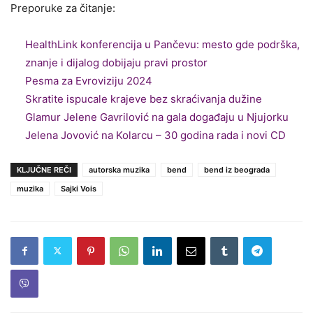
Preporuke za čitanje:
HealthLink konferencija u Pančevu: mesto gde podrška,
znanje i dijalog dobijaju pravi prostor
Pesma za Evroviziju 2024
Skratite ispucale krajeve bez skraćivanja dužine
Glamur Jelene Gavrilović na gala događaju u Njujorku
Jelena Jovović na Kolarcu – 30 godina rada i novi CD
KLJUČNE REČI
autorska muzika
bend
bend iz beograda
muzika
Sajki Vois