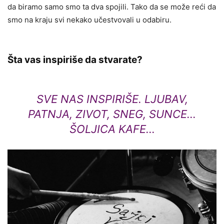
da biramo samo smo ta dva spojili. Tako da se može reći da
smo na kraju svi nekako učestvovali u odabiru.
Šta vas inspiriše da stvarate?
SVE NAS INSPIRIŠE. LJUBAV,
PATNJA, ZIVOT, SNEG, SUNCE…
ŠOLJICA KAFE…