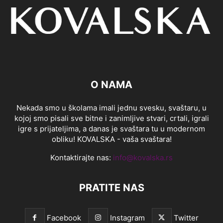
O NAMA
Nekada smo u školama imali jednu svesku, svaštaru, u
kojoj smo pisali sve bitne i zanimljive stvari, crtali, igrali
igre s prijateljima, a danas je svaštara tu u modernom
obliku! KOVALSKA - vaša svaštara!
Kontaktirajte nas:
info@kovalska.rs
PRATITE NAS
Facebook
Instagram
Twitter