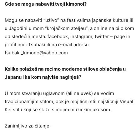
Gde se mogu nabaviti tvoji kimonoi?
Mogu se nabaviti “uživo” na festivalima japanske kulture ili
u Jagodini u mom “krojačkom ateljeu”, a online na bilo kom
od sledećih mesta: facebook, instagram, twitter – page ili
profil ime: Tsubaki ili na e-mail adresu
tsubaki_kimono@yahoo.com
Koliko polažeš na recimo moderne stilove oblačenja u
Japanu i ka kom najviše naginješ?
U mom stvaranju uglavnom (ali ne uvek) se vodim
tradicionalnijim stilom, dok je moj lični stil najslicniji Visual
Kei stilu koji se slaže s mojim muzickim ukusom.
Zanimljivo za čitanje: