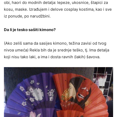
obi, haori do modnih detalja: lepeze, ukosnice, štapici za
kosu, maske. Izrađujem i delove cosplay kostima, kao i sve
iz ponude, po narudžbini.
Da li je tesko sašiti kimono?
(Ako zeliš sama da sasijes kimono, težina zavisi od tvog
nivoa umeća) Rekla bih da je srednje teško, tj. Ima detalja
koji nisu tako laki, a ima i dosta ravnih (lakih) šavova.