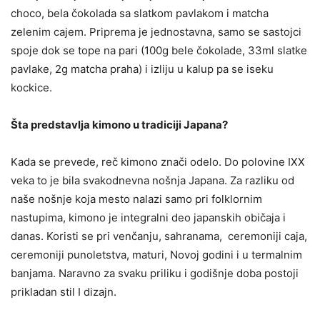
choco, bela čokolada sa slatkom pavlakom i matcha
zelenim cajem. Priprema je jednostavna, samo se sastojci
spoje dok se tope na pari (100g bele čokolade, 33ml slatke
pavlake, 2g matcha praha) i izliju u kalup pa se iseku
kockice.
Šta predstavlja kimono u tradiciji Japana?
Kada se prevede, reč kimono znači odelo. Do polovine IXX
veka to je bila svakodnevna nošnja Japana. Za razliku od
naše nošnje koja mesto nalazi samo pri folklornim
nastupima, kimono je integralni deo japanskih običaja i
danas. Koristi se pri venčanju, sahranama, ceremoniji caja,
ceremoniji punoletstva, maturi, Novoj godini i u termalnim
banjama. Naravno za svaku priliku i godišnje doba postoji
prikladan stil I dizajn.