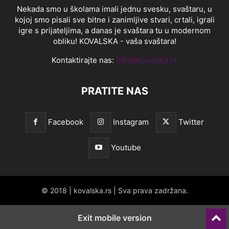
Nekada smo u školama imali jednu svesku, svaštaru, u
kojoj smo pisali sve bitne i zanimljive stvari, crtali, igrali
igre s prijateljima, a danas je svaštara tu u modernom
obliku! KOVALSKA - vaša svaštara!
Kontaktirajte nas:
info@kovalska.rs
PRATITE NAS
Facebook
Instagram
Twitter
Youtube
© 2018 | kovalska.rs | Sva prava zadržana.
Exit mobile version