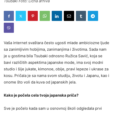
Tsubaki Foto: Lična arhiva
Vaša internet svaštara često ugosti mlade ambiciozne ljude
sa zanimljivim hobijima, zanimanjima i životima. Sada nam
je u gostima bila Tsubaki odnosno Ružica Savić, koja se
bavi različitih aspektima japanske mode, ima svoj modni
studio i šije jukate, kimonoe, obije, pravi lepeze i ukrase za
kosu. Pričala je sa nama svom studiju, životu i Japanu, kao i
onome što voli da kuva od japanskih jela.
Kako je počela cela tvoja japanska priča?
Sve je počelo kada sam u osnovnoj školi odgledala prvi