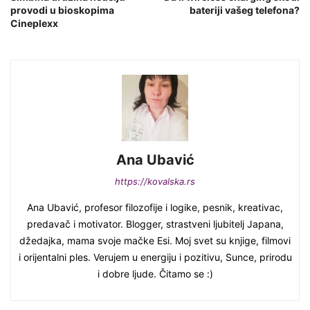
provodi u bioskopima
bateriji vašeg telefona?
Cineplexx
Ana Ubavić
https://kovalska.rs
Ana Ubavić, profesor filozofije i logike, pesnik, kreativac,
predavač i motivator. Blogger, strastveni ljubitelj Japana,
džedajka, mama svoje mačke Esi. Moj svet su knjige, filmovi
i orijentalni ples. Verujem u energiju i pozitivu, Sunce, prirodu
i dobre ljude. Čitamo se :)