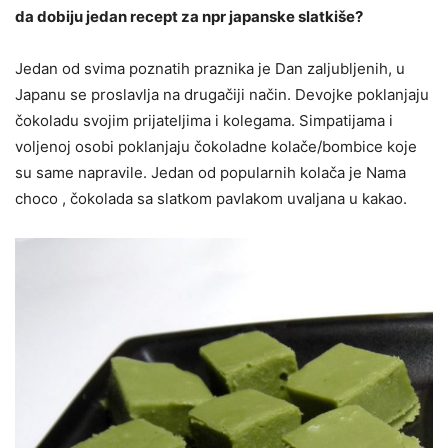
da dobiju jedan recept za npr japanske slatkiše?
Jedan od svima poznatih praznika je Dan zaljubljenih, u
Japanu se proslavlja na drugačiji način. Devojke poklanjaju
čokoladu svojim prijateljima i kolegama. Simpatijama i
voljenoj osobi poklanjaju čokoladne kolače/bombice koje
su same napravile. Jedan od popularnih kolača je Nama
choco , čokolada sa slatkom pavlakom uvaljana u kakao.