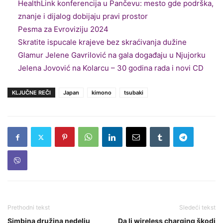
HealthLink konferencija u Pančevu: mesto gde podrška,
znanje i dijalog dobijaju pravi prostor
Pesma za Evroviziju 2024
Skratite ispucale krajeve bez skraćivanja dužine
Glamur Jelene Gavrilović na gala događaju u Njujorku
Jelena Jovović na Kolarcu – 30 godina rada i novi CD
KLJUČNE REČI
Japan
kimono
tsubaki
Prethodni tekst
Sledeći tekst
Simbina družina nedelju
Da li wireless charging škodi