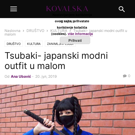
Nastavljanjem korišćenja
ovog sajta, prihvatate
REKLAMA
korišćenje kolačića
Naslovna
DRUŠTVO
KULTURA
Tsubaki- japanski modni outfit u
(cookies).
više informacija
malom
Prihvati
DRUŠTVO
KULTURA
ZANIMLJIVI LJUDI
Tsubaki- japanski modni
outfit u malom
0
Od
Ana Ubavić
-
20. јул, 2019