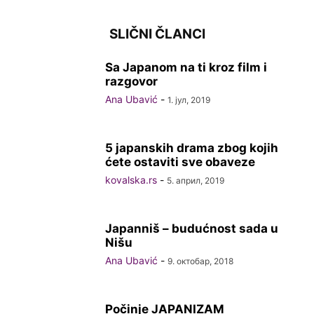
SLIČNI ČLANCI
Sa Japanom na ti kroz film i
razgovor
Ana Ubavić
-
1. јул, 2019
5 japanskih drama zbog kojih
ćete ostaviti sve obaveze
kovalska.rs
-
5. април, 2019
Japanniš – budućnost sada u
Nišu
Ana Ubavić
-
9. октобар, 2018
Počinje JAPANIZAM