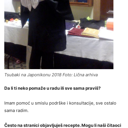
Tsubaki na Japonikonu 2018 Foto: Lična arhiva
Da li ti neko pomaže u radu ili sve sama praviš?
Imam pomoć u smislu podrške i konsultacije, sve ostalo
sama radim.
Često na stranici objavljuješ recepte. Mogu li naši čitaoci