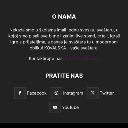
O NAMA
Nekada smo u školama imali jednu svesku, svaštaru, u
kojoj smo pisali sve bitne i zanimljive stvari, crtali, igrali
igre s prijateljima, a danas je svaštara tu u modernom
obliku! KOVALSKA - vaša svaštara!
Kontaktirajte nas:
info@kovalska.rs
PRATITE NAS
Facebook
Instagram
Twitter
Youtube