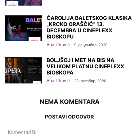
ČAROLIJA BALETSKOG KLASIKA
„KRCKO ORAŠČIĆ“ 13.
DECEMBRA U CINEPLEXX
BIOSKOPU
Ana Ubavić
-
9. децембар, 2020
BOLJŠOJ I MET NA BIS NA
VELIKOM PLATNU CINEPLEXX
BIOSKOPA
Ana Ubavić
-
23. октобар, 2020
NEMA KOMENTARA
POSTAVI ODGOVOR