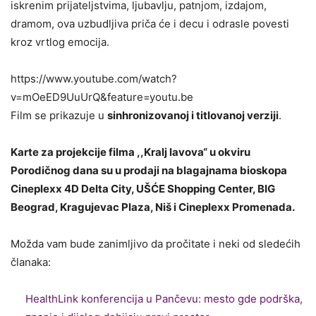
iskrenim prijateljstvima, ljubavlju, patnjom, izdajom,
dramom, ova uzbudljiva priča će i decu i odrasle povesti
kroz vrtlog emocija.
https://www.youtube.com/watch?
v=mOeED9UuUrQ&feature=youtu.be
Film se prikazuje u
sinhronizovanoj i titlovanoj verziji
.
Karte za projekcije filma ,,Kralj lavova“ u okviru
Porodičnog dana su u prodaji na blagajnama bioskopa
Cineplexx 4D Delta City, UŠĆE Shopping Center, BIG
Beograd, Kragujevac Plaza, Niš i Cineplexx Promenada.
Možda vam bude zanimljivo da pročitate i neki od sledećih
članaka:
HealthLink konferencija u Pančevu: mesto gde podrška,