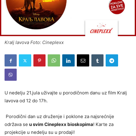
Kralj lavova Foto: Cineplexx
U nedelju 21.jula uživajte u porodičnom danu uz film Kralj
lavova od 12 do 17h.
Porodični dan uz druženje i poklone za najsrećnije
održava se
u svim Cineplexx bioskopima
! Karte za
projekcije u nedelju su u prodaji!