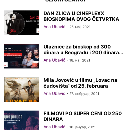
DAN ZLICA U CINEPLEXX
BIOSKOPIMA OVOG ČETVRTKA
Ana Ubavić
-
26. мај, 2021
Ulaznice za bioskop od 300
dinara u Beogradu i 200 dinara...
Ana Ubavić
-
18. мај, 2021
Mila Jovović u filmu „Lovac na
čudovišta“ od 25. februara
Ana Ubavić
-
27. фебруар, 2021
FILMOVI PO SUPER CENI OD 250
DINARA
Ana Ubavić
-
16. јануар, 2021