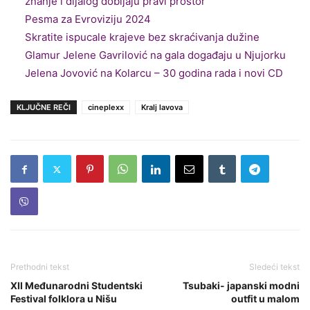
znanje i dijalog dobijaju pravi prostor
Pesma za Evroviziju 2024
Skratite ispucale krajeve bez skraćivanja dužine
Glamur Jelene Gavrilović na gala događaju u Njujorku
Jelena Jovović na Kolarcu – 30 godina rada i novi CD
KLJUČNE REČI
cineplexx
Kralj lavova
Prethodni tekst
Sledeći tekst
XII Međunarodni Studentski
Tsubaki- japanski modni
Festival folklora u Nišu
outfit u malom