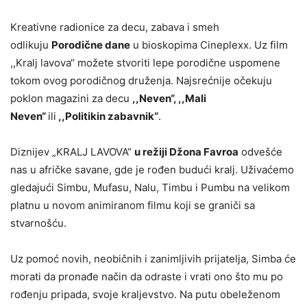
Kreativne radionice za decu, zabava i smeh
odlikuju
Porodične dane
u bioskopima Cineplexx. Uz film
,,Kralj lavova“ možete stvoriti lepe porodične uspomene
tokom ovog porodičnog druženja. Najsrećnije očekuju
poklon magazini za decu
,,Neven“, ,,Mali
Neven“
ili
,,Politikin zabavnik“
.
Diznijev „KRALJ LAVOVA“
u režiji Džona Favroa
odvešće
nas u afričke savane, gde je rođen budući kralj. Uživaćemo
gledajući Simbu, Mufasu, Nalu, Timbu i Pumbu na velikom
platnu u novom animiranom filmu koji se graniči sa
stvarnošću.
Uz pomoć novih, neobičnih i zanimljivih prijatelja, Simba će
morati da pronađe način da odraste i vrati ono što mu po
rođenju pripada, svoje kraljevstvo. Na putu obeleženom