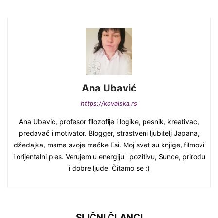
Ana Ubavić
https://kovalska.rs
Ana Ubavić, profesor filozofije i logike, pesnik, kreativac,
predavač i motivator. Blogger, strastveni ljubitelj Japana,
džedajka, mama svoje mačke Esi. Moj svet su knjige, filmovi
i orijentalni ples. Verujem u energiju i pozitivu, Sunce, prirodu
i dobre ljude. Čitamo se :)
SLIČNI ČLANCI