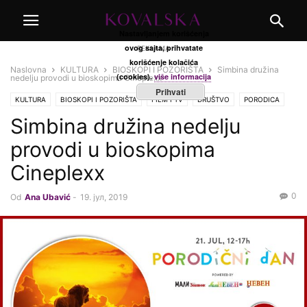
Nastavljanjem korišćenja
ovog sajta, prihvatate
REKLAMA
korišćenje kolačića
Naslovna
KULTURA
BIOSKOPI I POZORIŠTA
Simbina družina
(cookies).
više informacija
nedelju provodi u bioskopima Cineplexx
Prihvati
KULTURA
BIOSKOPI I POZORIŠTA
FILM I TV
DRUŠTVO
PORODICA
Simbina družina nedelju
provodi u bioskopima
Cineplexx
0
Od
Ana Ubavić
-
19. јул, 2019