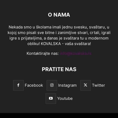
O NAMA
Nekada smo u školama imali jednu svesku, svaštaru, u
kojoj smo pisali sve bitne i zanimljive stvari, crtali, igrali
igre s prijateljima, a danas je svaštara tu u modernom
obliku! KOVALSKA - vaša svaštara!
Kontaktirajte nas:
info@kovalska.rs
PRATITE NAS
Facebook
Instagram
Twitter
Youtube