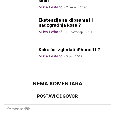
školi
Milica Leštarić
-
2. април, 2020
Ekstenzije sa klipsama ili
nadogradnja kose ?
Milica Leštarić
-
15. октобар, 2019
Kako će izgledati iPhone 11 ?
Milica Leštarić
-
5. јул, 2019
NEMA KOMENTARA
POSTAVI ODGOVOR