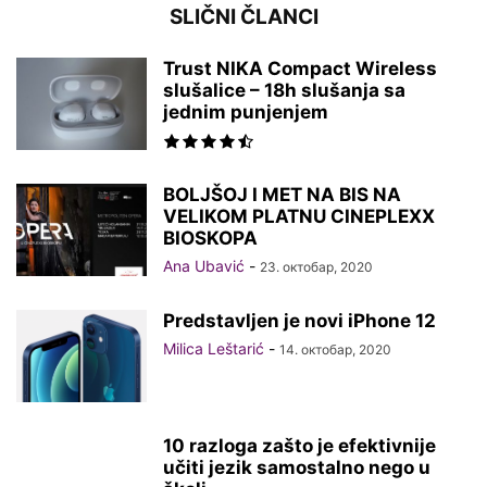
SLIČNI ČLANCI
Trust NIKA Compact Wireless
slušalice – 18h slušanja sa
jednim punjenjem
BOLJŠOJ I MET NA BIS NA
VELIKOM PLATNU CINEPLEXX
BIOSKOPA
Ana Ubavić
-
23. октобар, 2020
Predstavljen je novi iPhone 12
Milica Leštarić
-
14. октобар, 2020
10 razloga zašto je efektivnije
učiti jezik samostalno nego u