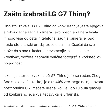
Zašto izabrati LG G7 Thinq?
Ono što izdvaja LG G7 Thinq od konkurencije jeste njegova
širokougaona zadnja kamera. Iako prednja kamera hvata
mnogo više od ostalih telefona, zadnja kamera je ipak
nešto što bi svaki uređaj trebalo da ima. Osećaj da sve
može da stane u kadar je nezamenjiv, a ukoliko ste
kreativac, možete napraviti odlične fotografije koristeći ovu
pogodnost.
Iako nije stereo, zvuk na LG G7 Thinq je izvanredan. Zbog
Boombox zvučnika, koji je oko 40% veći nego na njegovom
prethodniku G6, imaćete uređaj koji je i do 10 puta glasniji
od konkurencije, a kvalitet zvuka je vrhunski.
Međutim, zbog prethodne prednosti, LG G7 Thinq ima i