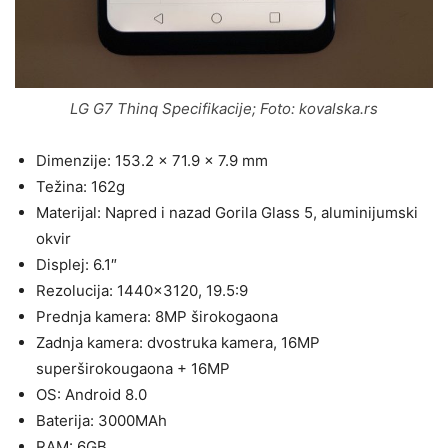
LG G7 Thinq Specifikacije; Foto: kovalska.rs
Dimenzije: 153.2 x 71.9 x 7.9 mm
Težina: 162g
Materijal: Napred i nazad Gorila Glass 5, aluminijumski
okvir
Displej: 6.1″
Rezolucija: 1440×3120, 19.5:9
Prednja kamera: 8MP širokogaona
Zadnja kamera: dvostruka kamera, 16MP
superširokougaona + 16MP
OS: Android 8.0
Baterija: 3000MAh
RAM: 6GB