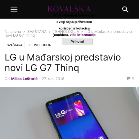
Nastavljanjem korišćenja
ovog sajta, prihvatate
REKLAMA
korišćenje kolačića
Naslovna
SVAŠTARA
TEHNOLOGIJA
LG u Mađarskoj predstavio
(cookies).
više informacija
novi LG G7 Thinq
Prihvati
SVAŠTARA
TEHNOLOGIJA
LG u Mađarskoj predstavio
novi LG G7 Thinq
0
Od
Milica Leštarić
-
27. мај, 2018