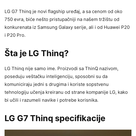
LG G7 Thinq je novi flagship uređaj, a sa cenom od oko
750 evra, biće nešto pristupačniji na našem tržištu od
konkurenata iz Samsung Galaxy serije, ali i od Huawei P20
i P20 Pro.
Šta je LG Thinq?
LG Thinq nije samo ime. Proizvodi sa ThinQ nazivom,
poseduju veštačku inteligenciju, sposobni su da
komuniciraju jedni s drugima i koriste sopstvenu
tehnologiju učenja kreiranu od strane kompanije LG, kako
bi učili i razumeli navike i potrebe korisnika.
LG G7 Thinq specifikacije