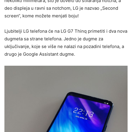
nekoliko milimetara, što je dovelo do stvaranja notcha, a
deo displeja u ravni sa notchom, LG je nazvao „Second
screen“, kome možete menjati boju!
Ljubitelji LG telefona će na LG G7 Thinq primetiti i dva nova
dugmeta sa strane telefona. Jedno je dugme za
uključivanje, koje se više ne nalazi na pozadini telefona, a
drugo je Google Assistant dugme.