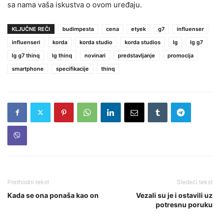
sa nama vaša iskustva o ovom uređaju.
KLJUČNE REČI
budimpesta
cena
etyek
g7
influenser
influenseri
korda
korda studio
korda studios
lg
lg g7
lg g7 thinq
lg thinq
novinari
predstavljanje
promocija
smartphone
specifikacije
thinq
Prethodni tekst
Sledeći tekst
Kada se ona ponaša kao on
Vezali su je i ostavili uz
potresnu poruku