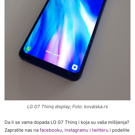
LG G7 Thinq display; Foto: kovalska.rs
Da li se vama dopada LG G7 Thinq i koja su vaša mišljenja?
Zapratite nas na
facebooku
,
instagramu
i
twitteru
i podelite