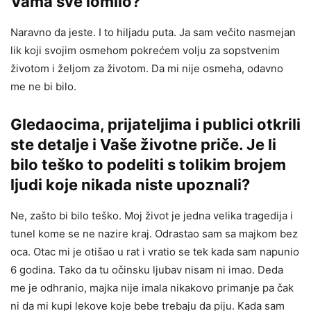
Vama sve lomilo?
Naravno da jeste. I to hiljadu puta. Ja sam večito nasmejan
lik koji svojim osmehom pokrećem volju za sopstvenim
životom i željom za životom. Da mi nije osmeha, odavno
me ne bi bilo.
Gledaocima, prijateljima i publici otkrili
ste detalje i Vaše životne priče. Je li
bilo teško to podeliti s tolikim brojem
ljudi koje nikada niste upoznali?
Ne, zašto bi bilo teško. Moj život je jedna velika tragedija i
tunel kome se ne nazire kraj. Odrastao sam sa majkom bez
oca. Otac mi je otišao u rat i vratio se tek kada sam napunio
6 godina. Tako da tu očinsku ljubav nisam ni imao. Deda
me je odhranio, majka nije imala nikakovo primanje pa čak
ni da mi kupi lekove koje bebe trebaju da piju. Kada sam