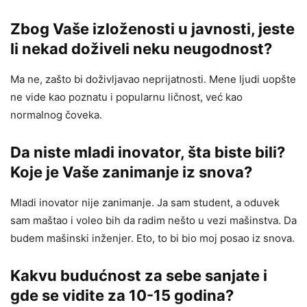
Zbog Vaše izloženosti u javnosti, jeste
li nekad doživeli neku neugodnost?
Ma ne, zašto bi doživljavao neprijatnosti. Mene ljudi uopšte
ne vide kao poznatu i popularnu ličnost, već kao
normalnog čoveka.
Da niste mladi inovator, šta biste bili?
Koje je Vaše zanimanje iz snova?
Mladi inovator nije zanimanje. Ja sam student, a oduvek
sam maštao i voleo bih da radim nešto u vezi mašinstva. Da
budem mašinski inženjer. Eto, to bi bio moj posao iz snova.
Kakvu budućnost za sebe sanjate i
gde se vidite za 10-15 godina?