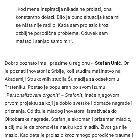
„Kod mene inspiracija nikada ne prolazi, ona
konstantno dolazi. Bilo je puno situacija kada mi
se ništa nije radilo. Kada sam prolazio kroz
ozbiljne porodične probleme. Oduvek sam
maštao i sanjao samo mir“.
Dobro poznato ime i prezime u regionu –
Stefan Unić
. On
je poznati inovator iz Srbije, koji studira mašinstvo na
Akademiji Strukovnih studija Šumadija sa odsekom u
Trsteniku. Postao je popularan po svom izumu
„
Personalizovani orgonit
“ –
Stefonit
, inače njegovom
prvom projektu za koji je dobio svetske i domaće nagrade i
priznanja. Od titule mladog inovatora, istraživača do
Oktobarske nagrade. Stefan je skroman i prizeman mladić,
a cilj mu je da promoviše nauku kod mladih. Život ga nije
mazio. Kao dete je prolazio kroz mnogo porodične traume i