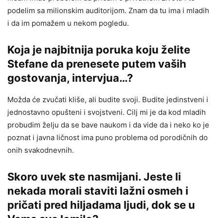
podelim sa milionskim auditorijom. Znam da tu ima i mladih
i da im pomažem u nekom pogledu.
Koja je najbitnija poruka koju želite
Stefane da prenesete putem vaših
gostovanja, intervjua…?
Možda će zvučati kliše, ali budite svoji. Budite jedinstveni i
jednostavno opušteni i svojstveni. Cilj mi je da kod mladih
probudim želju da se bave naukom i da vide da i neko ko je
poznat i javna ličnost ima puno problema od porodičnih do
onih svakodnevnih.
Skoro uvek ste nasmijani. Jeste li
nekada morali staviti lažni osmeh i
pričati pred hiljadama ljudi, dok se u