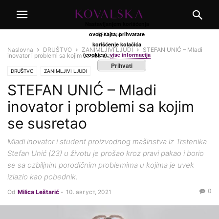
Nastavljanjem korišćenja
ovog sajta, prihvatate
REKLAMA
korišćenje kolačića
Naslovna
DRUŠTVO
ZANIMLJIVI LJUDI
STEFAN UNIĆ – Mladi
(cookies).
više informacija
inovator i problemi sa kojim se susretao
Prihvati
DRUŠTVO
ZANIMLJIVI LJUDI
STEFAN UNIĆ – Mladi
inovator i problemi sa kojim
se susretao
Mladi inovator i student proizvodnog mašinstva iz Trstenika
Stefan Unić (23) u životu je prošao kroz pravi pakao i borio
se sa ozbiljnim porodičnim problemima u kojima je uvek
izlazio kao pobednik.
0
Od
Milica Leštarić
-
10. август, 2021