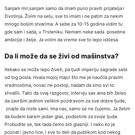
Sanjam mir,sanjam samo da imam puno pravih prijatelja i
životinja. Živim na selu, sve to imam i ne patim za nekim
mnogo boljim stvarima. A sebe za 10-15 godina vidim tu
gde sam i sada, u Trsteniku. Nemam neke sada posebne
ambicije i želje. Ja volim da vreme sve to lepo isklesa.
Da li može da se živi od mašinstva
?
Itekako se može lepo živeti, pa ljudi imperiju sagrade sebi
od tog posla. Hvala mojoj majci što me je naučila pravim
vrednostima, novac ne postoji, nadam da smo svi to
shvatili. Tako da ovaj razgovor, intervju sav ama bih želeo
da završim jednim velikim pozdravom za sve dobre ljude,
znajte da niste sami. Ima nas, samo se ne čujemo. Ja želim
da budem barem jedan glas, podsetnik za svoje ljude.
Probudite se, tek tada ćemo biti glasniji. I neko ko je
poznat i javno lice, i sve to deli da publikom kod nekog