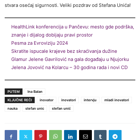
stvara osećaj sigurnosti. Veliki pozdrav od Stefana Unića!
HealthLink konferencija u Pančevu: mesto gde podrška,
znanje i dijalog dobijaju pravi prostor
Pesma za Evroviziju 2024
Skratite ispucale krajeve bez skraćivanja dužine
Glamur Jelene Gavrilović na gala događaju u Njujorku
Jelena Jovović na Kolarcu – 30 godina rada i novi CD
PUTEM
Ina Balan
KLJUČNE REČI
inovator
inovatori
intervju
mladi inovatori
nauka
stefan unic
stefan unić