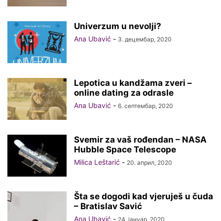
Univerzum u nevolji?
Ana Ubavić
-
3. децембар, 2020
Lepotica u kandžama zveri –
online dating za odrasle
Ana Ubavić
-
6. септембар, 2020
Svemir za vaš rođendan – NASA
Hubble Space Telescope
Milica Leštarić
-
20. април, 2020
Šta se dogodi kad vjeruješ u čuda
– Bratislav Savić
Ana Ubavić
-
24. јануар, 2020