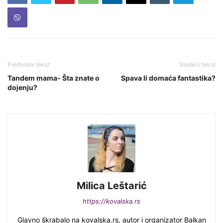
Prethodni tekst
Sledeći tekst
Tandem mama- Šta znate o
Spava li domaća fantastika?
dojenju?
Milica Leštarić
https://kovalska.rs
Glavno škrabalo na kovalska.rs, autor i organizator Balkan