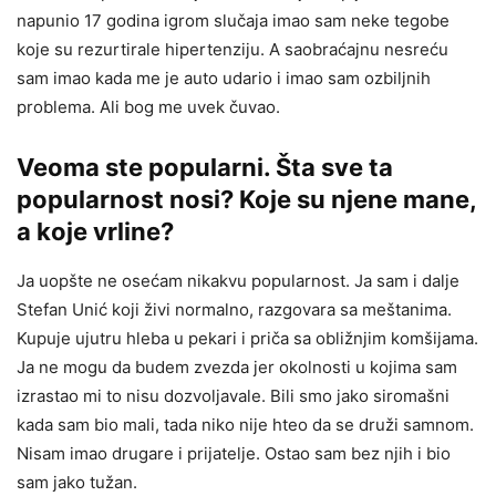
napunio 17 godina igrom slučaja imao sam neke tegobe
koje su rezurtirale hipertenziju. A saobraćajnu nesreću
sam imao kada me je auto udario i imao sam ozbiljnih
problema. Ali bog me uvek čuvao.
Veoma ste popularni. Šta sve ta
popularnost nosi? Koje su njene mane,
a koje vrline?
Ja uopšte ne osećam nikakvu popularnost. Ja sam i dalje
Stefan Unić koji živi normalno, razgovara sa meštanima.
Kupuje ujutru hleba u pekari i priča sa obližnjim komšijama.
Ja ne mogu da budem zvezda jer okolnosti u kojima sam
izrastao mi to nisu dozvoljavale. Bili smo jako siromašni
kada sam bio mali, tada niko nije hteo da se druži samnom.
Nisam imao drugare i prijatelje. Ostao sam bez njih i bio
sam jako tužan.