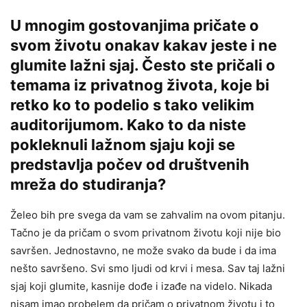
U mnogim gostovanjima pričate o
svom životu onakav kakav jeste i ne
glumite lažni sjaj. Često ste pričali o
temama iz privatnog života, koje bi
retko ko to podelio s tako velikim
auditorijumom. Kako to da niste
pokleknuli lažnom sjaju koji se
predstavlja počev od društvenih
mreža do studiranja
?
Želeo bih pre svega da vam se zahvalim na ovom pitanju.
Tačno je da pričam o svom privatnom životu koji nije bio
savršen. Jednostavno, ne može svako da bude i da ima
nešto savršeno. Svi smo ljudi od krvi i mesa. Sav taj lažni
sjaj koji glumite, kasnije dođe i izađe na videlo. Nikada
nisam imao probelem da pričam o privatnom životu i to