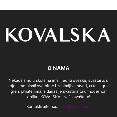
O NAMA
Nekada smo u školama imali jednu svesku, svaštaru, u
kojoj smo pisali sve bitne i zanimljive stvari, crtali, igrali
igre s prijateljima, a danas je svaštara tu u modernom
obliku! KOVALSKA - vaša svaštara!
Kontaktirajte nas:
info@kovalska.rs