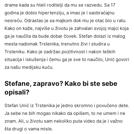
drame kada su hteli roditelji da mu se razvedu. Sa 17
godina je dobio hipertenziju, a imao je i saobraćajnu
nesreću. Odrastao je sa majkom dok mu je otac bio u ratu.
Kako on kaže, najviše u životu je zahvalan svojoj majci koja
ga je naučila da bude dobar čovek. Stefan dolazi iz malog
mesta nadomak Trstenika, trenutno živi i studira u
Trsteniku. Kako je zadržao pozitivnost i nakon teških
situacija i iskušenja i čemu ga je sve to naučilo, Unić govori
za našu medijsku kuću.
Stefane, zapravo? Kako bi ste sebe
opisali
?
Stefan Unić iz Trstenika je jedno skromno i povučeno dete.
Ja sebe ne bih mogao nikako da opišem, to ne umem i ne
znam. Ali, u životu sam nekoliko puta video da je i važno
šta drugi o vama misle.