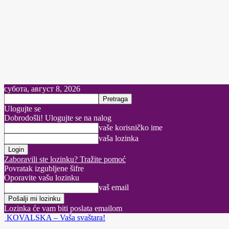
субота, август 8, 2026
Ulogujte se
Dobrodošli! Ulogujte se na nalog
vaše korisničko ime
vaša lozinka
Zaboravili ste lozinku? Tražite pomoć
Povratak izgubljene šifre
Oporavite vašu lozinku
vaš email
Lozinka će vam biti poslata emailom
KOVALSKA – Vaša svaštara!