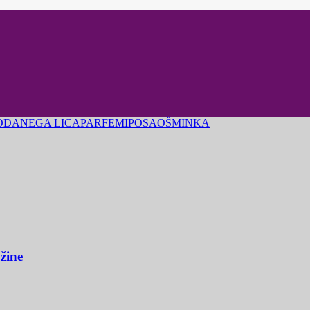
ODA
NEGA LICA
PARFEMI
POSAO
ŠMINKA
užine