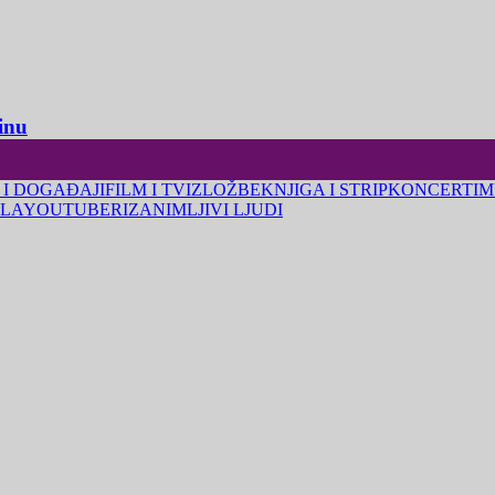
inu
 I DOGAĐAJI
FILM I TV
IZLOŽBE
KNJIGA I STRIP
KONCERTI
M
LA
YOUTUBERI
ZANIMLJIVI LJUDI