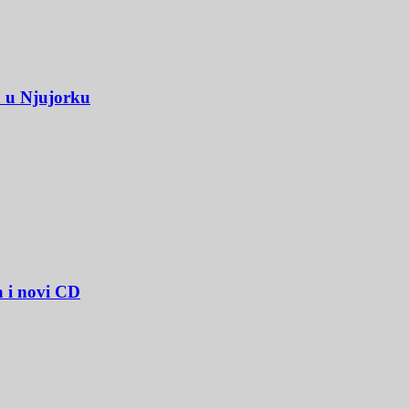
u u Njujorku
a i novi CD