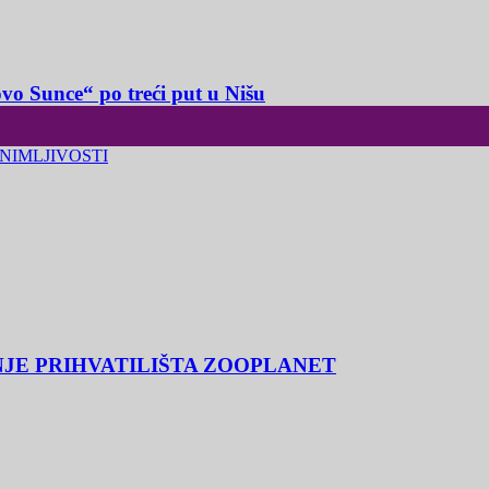
o Sunce“ po treći put u Nišu
NIMLJIVOSTI
NJE PRIHVATILIŠTA ZOOPLANET