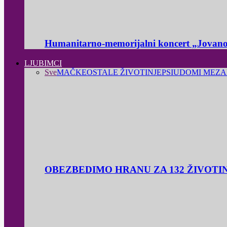
Humanitarno-memorijalni koncert „Jovanov
LJUBIMCI
Sve
MAČKE
OSTALE ŽIVOTINJE
PSI
UDOMI ME
ZA
OBEZBEDIMO HRANU ZA 132 ŽIVOTI