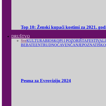
Top 10: Ženski kupaći kostimi za 2021. god
DRUŠTVO
Sve
KULTURA
BIOSKOPI I POZORIŠTA
FESTIVALI
BEBA
TEEN
TRUDNOĆA
VENČANJE
POZNATI
ŠKO
Pesma za Evroviziju 2024