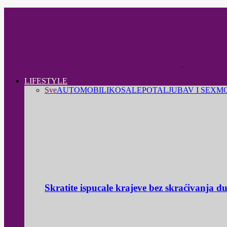
LIFESTYLE
Sve
AUTOMOBILI
KOSA
LEPOTA
LJUBAV I SEX
M
Skratite ispucale krajeve bez skraćivanja d