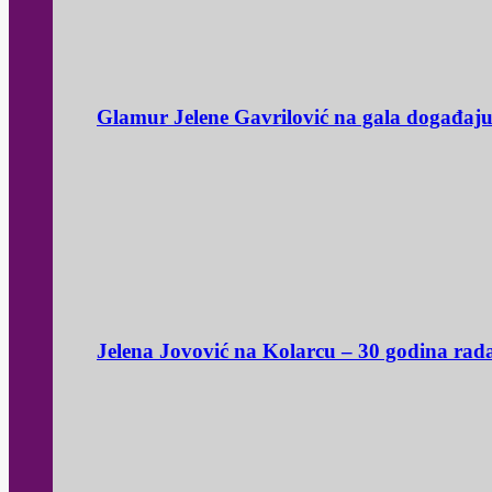
Glamur Jelene Gavrilović na gala događaj
Jelena Jovović na Kolarcu – 30 godina rad