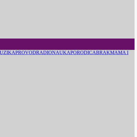
UZIKA
PROVOD
RADIO
NAUKA
PORODICA
BRAK
MAMA I