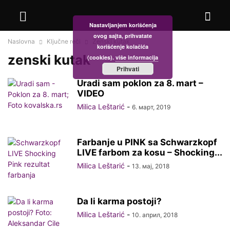
Nastavljanjem korišćenja
ovog sajta, prihvatate
Naslovna
Ključne reči
Zenski kutak
korišćenje kolačića
zenski kutak
(cookies).
više informacija
Prihvati
Uradi sam poklon za 8. mart –
VIDEO
Milica Leštarić
-
6. март, 2019
Farbanje u PINK sa Schwarzkopf
LIVE farbom za kosu – Shocking...
Milica Leštarić
-
13. мај, 2018
Da li karma postoji?
Milica Leštarić
-
10. април, 2018