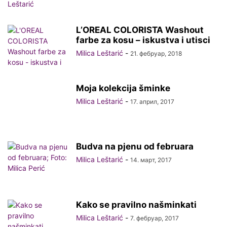
L’OREAL COLORISTA Washout
farbe za kosu – iskustva i utisci
Milica Leštarić
-
21. фебруар, 2018
Moja kolekcija šminke
Milica Leštarić
-
17. април, 2017
Budva na pjenu od februara
Milica Leštarić
-
14. март, 2017
Kako se pravilno našminkati
Milica Leštarić
-
7. фебруар, 2017