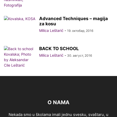
Advanced Techniques – magija
za kosu
Milica Leštarić
-
19. октобар, 2016
BACK TO SCHOOL
Milica Leštarić
-
30. август, 2016
O NAMA
Nekada smo u školama imali jednu svesku, svaštaru, u