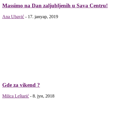
Massimo na Dan zaljubljenih u Sava Centru!
Ana Ubavić
-
17. јануар, 2019
Gde za vikend ?
Milica Leštarić
-
8. јун, 2018