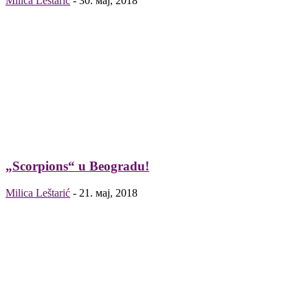
Milica Leštarić
-
30. мај, 2018
„Scorpions“ u Beogradu!
Milica Leštarić
-
21. мај, 2018