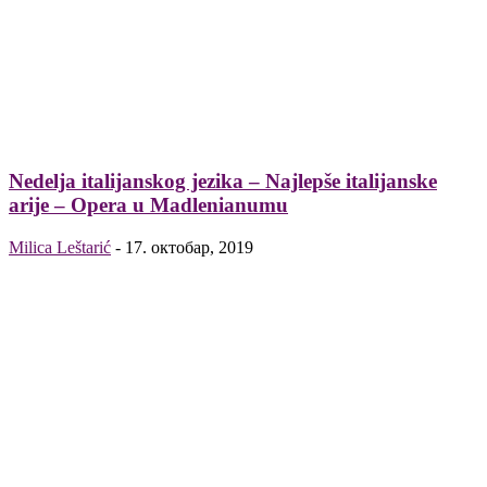
Nedelja italijanskog jezika – Najlepše italijanske
arije – Opera u Madlenianumu
Milica Leštarić
-
17. октобар, 2019