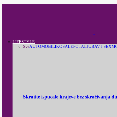
LIFESTYLE
Sve
AUTOMOBILI
KOSA
LEPOTA
LJUBAV I SEX
M
Skratite ispucale krajeve bez skraćivanja d