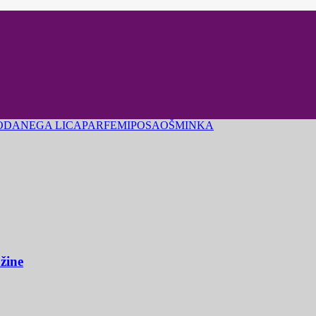
ODA
NEGA LICA
PARFEMI
POSAO
ŠMINKA
užine