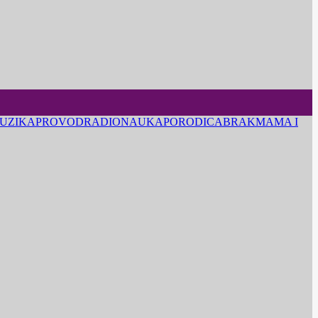
UZIKA
PROVOD
RADIO
NAUKA
PORODICA
BRAK
MAMA I