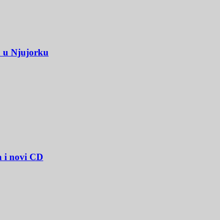
u u Njujorku
a i novi CD