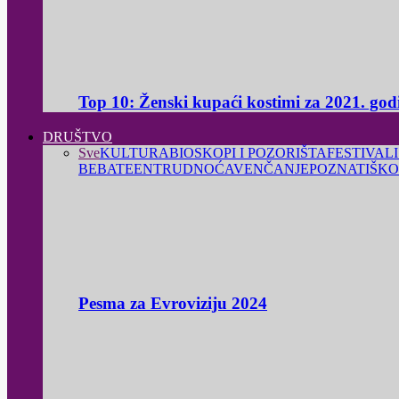
Top 10: Ženski kupaći kostimi za 2021. god
DRUŠTVO
Sve
KULTURA
BIOSKOPI I POZORIŠTA
FESTIVALI
BEBA
TEEN
TRUDNOĆA
VENČANJE
POZNATI
ŠKO
Pesma za Evroviziju 2024