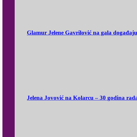
Glamur Jelene Gavrilović na gala događaj
Jelena Jovović na Kolarcu – 30 godina rad