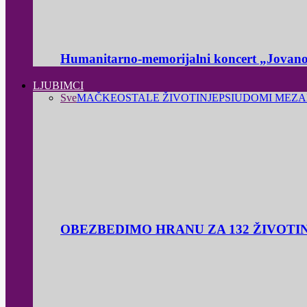
Humanitarno-memorijalni koncert „Jovanov
LJUBIMCI
Sve
MAČKE
OSTALE ŽIVOTINJE
PSI
UDOMI ME
ZA
OBEZBEDIMO HRANU ZA 132 ŽIVOTI