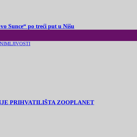
o Sunce“ po treći put u Nišu
NIMLJIVOSTI
NJE PRIHVATILIŠTA ZOOPLANET