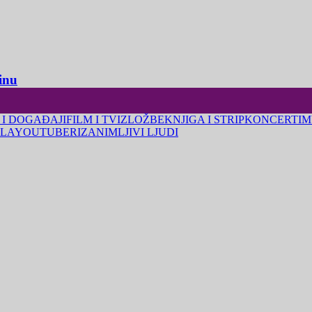
inu
 I DOGAĐAJI
FILM I TV
IZLOŽBE
KNJIGA I STRIP
KONCERTI
M
LA
YOUTUBERI
ZANIMLJIVI LJUDI