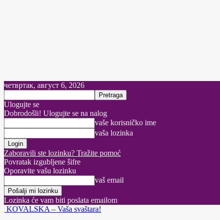
четвртак, август 6, 2026
Ulogujte se
Dobrodošli! Ulogujte se na nalog
vaše korisničko ime
vaša lozinka
Zaboravili ste lozinku? Tražite pomoć
Povratak izgubljene šifre
Oporavite vašu lozinku
vaš email
Lozinka će vam biti poslata emailom
KOVALSKA – Vaša svaštara!