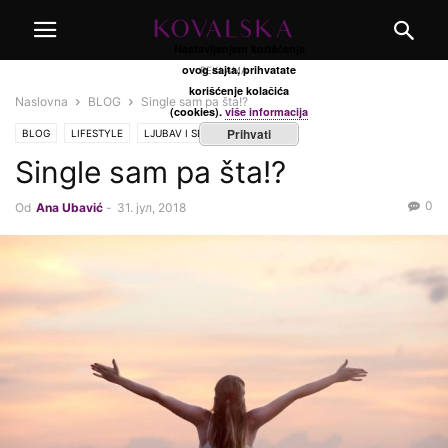
Nastavljanjem korišćenja
ovog sajta, prihvatate
REKLAMA
korišćenje kolačića
Naslovna
BLOG
Single sam pa šta!?
(cookies).
više informacija
Prihvati
BLOG
LIFESTYLE
LJUBAV I SEX
Single sam pa šta!?
0
Od
Ana Ubavić
-
31. јул, 2018