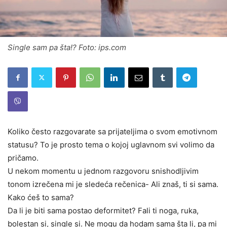
Single sam pa šta!? Foto: ips.com
Koliko često razgovarate sa prijateljima o svom emotivnom
statusu? To je prosto tema o kojoj uglavnom svi volimo da
pričamo.
U nekom momentu u jednom razgovoru snishodljivim
tonom izrečena mi je sledeća rečenica- Ali znaš, ti si sama.
Kako ćeš to sama?
Da li je biti sama postao deformitet? Fali ti noga, ruka,
bolestan si, single si. Ne mogu da hodam sama šta li, pa mi