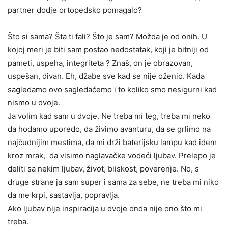
partner dodje ortopedsko pomagalo?
Što si sama? Šta ti fali? Što je sam? Možda je od onih. U
kojoj meri je biti sam postao nedostatak, koji je bitniji od
pameti, uspeha, integriteta ? Znaš, on je obrazovan,
uspešan, divan. Eh, džabe sve kad se nije oženio. Kada
sagledamo ovo sagledaćemo i to koliko smo nesigurni kad
nismo u dvoje.
Ja volim kad sam u dvoje. Ne treba mi teg, treba mi neko
da hodamo uporedo, da živimo avanturu, da se grlimo na
najčudnijim mestima, da mi drži baterijsku lampu kad idem
kroz mrak, da visimo naglavačke vodeći ljubav. Prelepo je
deliti sa nekim ljubav, život, bliskost, poverenje. No, s
druge strane ja sam super i sama za sebe, ne treba mi niko
da me krpi, sastavlja, popravlja.
Ako ljubav nije inspiracija u dvoje onda nije ono što mi
treba.