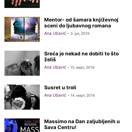
Mentor- od šamara književnoj
sceni do ljubavnog romana
Ana Ubavić
-
3. јул, 2019
Sreća je nekad ne dobiti to što
želiš
Ana Ubavić
-
15. март, 2019
Susret u troli
Ana Ubavić
-
14. март, 2019
Massimo na Dan zaljubljenih u
Sava Centru!