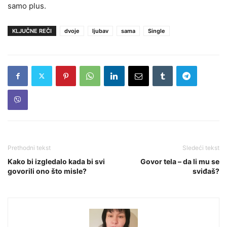
samo plus.
KLJUČNE REČI
dvoje
ljubav
sama
Single
Prethodni tekst
Sledeći tekst
Kako bi izgledalo kada bi svi
Govor tela – da li mu se
govorili ono što misle?
sviđaš?