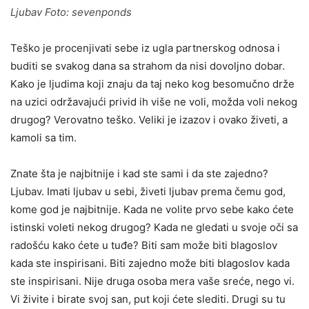
Ljubav Foto: sevenponds
Teško je procenjivati sebe iz ugla partnerskog odnosa i
buditi se svakog dana sa strahom da nisi dovoljno dobar.
Kako je ljudima koji znaju da taj neko kog besomučno drže
na uzici održavajući privid ih više ne voli, možda voli nekog
drugog? Verovatno teško. Veliki je izazov i ovako živeti, a
kamoli sa tim.
Znate šta je najbitnije i kad ste sami i da ste zajedno?
Ljubav. Imati ljubav u sebi, živeti ljubav prema čemu god,
kome god je najbitnije. Kada ne volite prvo sebe kako ćete
istinski voleti nekog drugog? Kada ne gledati u svoje oči sa
radošću kako ćete u tuđe? Biti sam može biti blagoslov
kada ste inspirisani. Biti zajedno može biti blagoslov kada
ste inspirisani. Nije druga osoba mera vaše sreće, nego vi.
Vi živite i birate svoj san, put koji ćete slediti. Drugi su tu