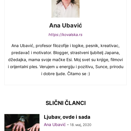
Ana Ubavić
https://kovalska.rs
Ana Ubavić, profesor filozofije i logike, pesnik, kreativac,
predavač i motivator. Blogger, strastveni ljubitelj Japana,
džedajka, mama svoje mačke Esi. Moj svet su knjige, filmovi
i orijentalni ples. Verujem u energiju i pozitivu, Sunce, prirodu
i dobre ljude. Čitamo se :)
SLIČNI ČLANCI
Ljubav, ovde i sada
Ana Ubavić
-
18. мај, 2020