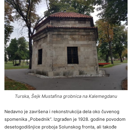
Turska, Šejk Mustafina grobnica na Kalemegdanu
Nedavno je završena i rekonstrukcija dela oko čuvenog
spomenika „Pobednik“. Izgrađen je 1928. godine povodom
desetogodišnjice proboja Solunskog fronta, ali takođe