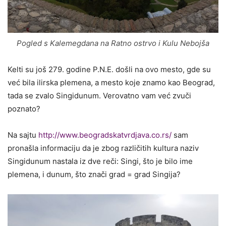
Pogled s Kalemegdana na Ratno ostrvo i Kulu Nebojša
Kelti su još 279. godine P.N.E. došli na ovo mesto, gde su
već bila ilirska plemena, a mesto koje znamo kao Beograd,
tada se zvalo Singidunum. Verovatno vam već zvuči
poznato?
Na sajtu
http://www.beogradskatvrdjava.co.rs/
sam
pronašla informaciju da je zbog različitih kultura naziv
Singidunum nastala iz dve reči: Singi, što je bilo ime
plemena, i dunum, što znači grad = grad Singija?