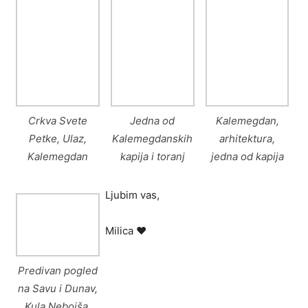
Crkva Svete
Jedna od
Kalemegdan,
Petke, Ulaz,
Kalemegdanskih
arhitektura,
Kalemegdan
kapija i toranj
jedna od kapija
Ljubim vas,
Milica ♥
Predivan pogled
na Savu i Dunav,
Kula Nebojša,