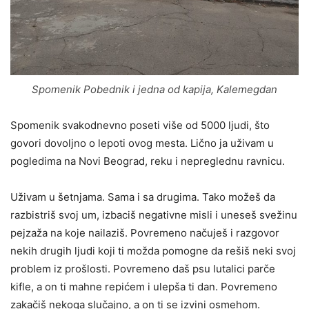
Spomenik Pobednik i jedna od kapija, Kalemegdan
Spomenik svakodnevno poseti više od 5000 ljudi, što
govori dovoljno o lepoti ovog mesta. Lično ja uživam u
pogledima na Novi Beograd, reku i nepreglednu ravnicu.
Uživam u šetnjama. Sama i sa drugima. Tako možeš da
razbistriš svoj um, izbaciš negativne misli i uneseš svežinu
pejzaža na koje nailaziš. Povremeno načuješ i razgovor
nekih drugih ljudi koji ti možda pomogne da rešiš neki svoj
problem iz prošlosti. Povremeno daš psu lutalici parče
kifle, a on ti mahne repićem i ulepša ti dan. Povremeno
zakačiš nekoga slučajno, a on ti se izvini osmehom.