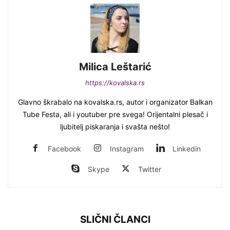
Milica Leštarić
https://kovalska.rs
Glavno škrabalo na kovalska.rs, autor i organizator Balkan
Tube Festa, ali i youtuber pre svega! Orijentalni plesač i
ljubitelj piskaranja i svašta nešto!
Facebook
Instagram
Linkedin
Skype
Twitter
SLIČNI ČLANCI