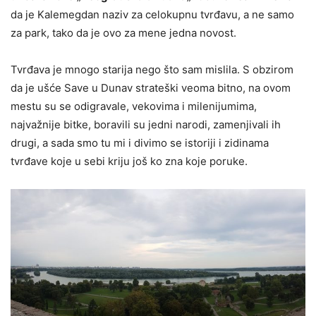
da je Kalemegdan naziv za celokupnu tvrđavu, a ne samo
za park, tako da je ovo za mene jedna novost.
Tvrđava je mnogo starija nego što sam mislila. S obzirom
da je ušće Save u Dunav strateški veoma bitno, na ovom
mestu su se odigravale, vekovima i milenijumima,
najvažnije bitke, boravili su jedni narodi, zamenjivali ih
drugi, a sada smo tu mi i divimo se istoriji i zidinama
tvrđave koje u sebi kriju još ko zna koje poruke.