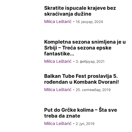
Skratite ispucale krajeve bez
skraćivanja dužine
Milica Leštarić
-
16. јануар, 2024
Kompletna sezona snimljena je u
Srbiji – Treća sezona epske
fantastike...
Milica Leštarić
-
3. фебруар, 2021
Balkan Tube Fest proslavlja 5.
rođendan u Kombank Dvorani!
Milica Leštarić
-
20. септембар, 2019
Put do Grčke kolima – Šta sve
treba da znate
Milica Leštarić
-
2. јул, 2019