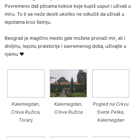
Povremeno daš pticama kokice koje kupiš usput i uživaš u
miru. To ti se neće desiti ukoliko ne odlučiš da uživaš u
lepotama kroz šetnju.
Beograd je magično mesto gde možete pronaći mir, ali i
divljinu, lepotu praistorije i savremenog doba, uživajte u
njemu ♥
Kalemegdan,
Kalemegdan,
Pogled na Crkvu
Crkva Ružica,
Crkva Ružica
Svete Petke,
Toranj
Kalemegdan