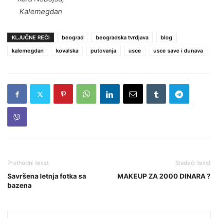
Kalemegdan
KLJUČNE REČI
beograd
beogradska tvrdjava
blog
kalemegdan
kovalska
putovanja
usce
usce save i dunava
Prethodni tekst
Sledeći tekst
Savršena letnja fotka sa
MAKEUP ZA 2000 DINARA ?
bazena