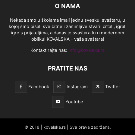
O NAMA
Nekada smo u školama imali jednu svesku, svaštaru, u
kojoj smo pisali sve bitne i zanimljive stvari, crtali, igrali
igre s prijateljima, a danas je svaštara tu u modernom
obliku! KOVALSKA - vaša svaštara!
Kontaktirajte nas:
info@kovalska.rs
PRATITE NAS
Facebook
Instagram
Twitter
Youtube
© 2018 | kovalska.rs | Sva prava zadržana.