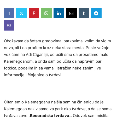
Obožavam da šetam gradovima, parkovima, volim da vidim
nova, ali i da prođem kroz neka stara mesta. Posle vožnje
vozićem na Adi Ciganliji, odlučili smo da prošetamo malo i
Kalemegdanom, a onda sam odlučila da napravim par
fotkica, podelim ih sa vama i istražim neke zanimljive
informacije i činjenice o tvrđavi.
Čitanjem o Kalemegdanu naišla sam na činjenicu da je
Kalemegdan naziv samo za park oko tvrđave, a da se sama
tvrđava zove „
Beogradska tvrđava
„. Oduvek sam mislila