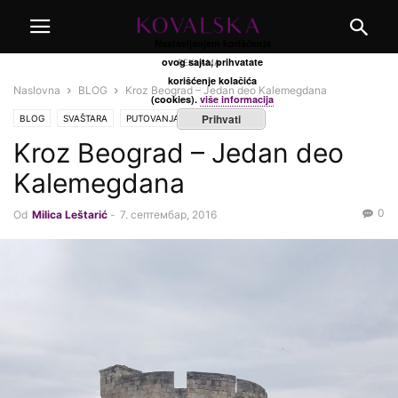
Nastavljanjem korišćenja
ovog sajta, prihvatate
REKLAMA
korišćenje kolačića
Naslovna
BLOG
Kroz Beograd – Jedan deo Kalemegdana
(cookies).
više informacija
Prihvati
BLOG
SVAŠTARA
PUTOVANJA
Kroz Beograd – Jedan deo
Kalemegdana
0
Od
Milica Leštarić
-
7. септембар, 2016