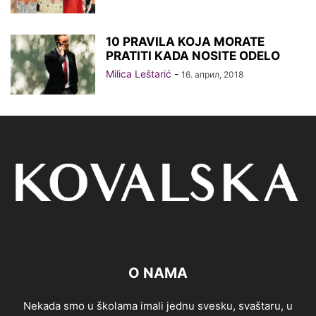
10 PRAVILA KOJA MORATE
PRATITI KADA NOSITE ODELO
Milica Leštarić
-
16. април, 2018
O NAMA
Nekada smo u školama imali jednu svesku, svaštaru, u