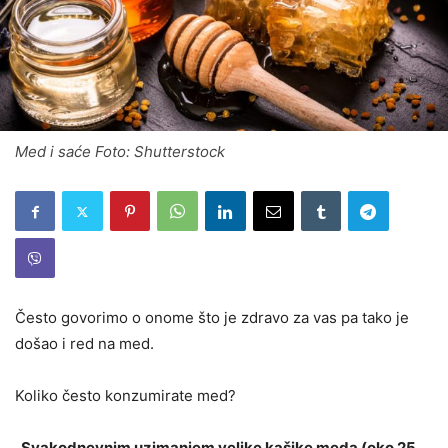
Med i saće Foto: Shutterstock
Često govorimo o onome što je zdravo za vas pa tako je
došao i red na med.
Koliko često konzumirate med?
„Svakodnevnim uzimanjem velike kašike meda (oko 25