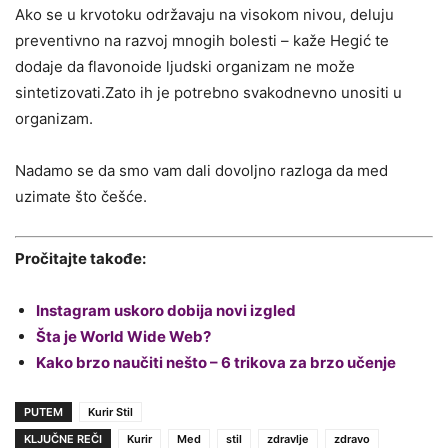
Ako se u krvotoku održavaju na visokom nivou, deluju
preventivno na razvoj mnogih bolesti – kaže Hegić te
dodaje da flavonoide ljudski organizam ne može
sintetizovati.Zato ih je potrebno svakodnevno unositi u
organizam.
Nadamo se da smo vam dali dovoljno razloga da med
uzimate što češće.
Pročitajte takođe:
Instagram uskoro dobija novi izgled
Šta je World Wide Web?
Kako brzo naučiti nešto – 6 trikova za brzo učenje
PUTEM
Kurir Stil
KLJUČNE REČI
Kurir
Med
stil
zdravlje
zdravo