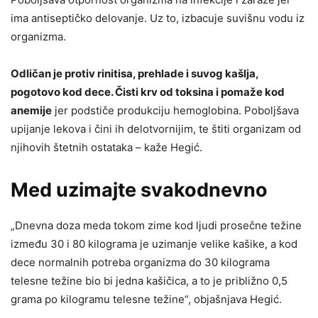
ima antiseptičko delovanje. Uz to, izbacuje suvišnu vodu iz
organizma.
Odličan je protiv rinitisa, prehlade i suvog kašlja,
pogotovo kod dece
. Čisti krv od toksina i pomaže kod
anemije
jer podstiče produkciju hemoglobina. Poboljšava
upijanje lekova i čini ih delotvornijim, te štiti organizam od
njihovih štetnih ostataka – kaže Hegić.
Med uzimajte svakodnevno
„Dnevna doza meda tokom zime kod ljudi prosečne težine
između 30 i 80 kilograma je uzimanje velike kašike, a kod
dece normalnih potreba organizma do 30 kilograma
telesne težine bio bi jedna kašičica, a to je približno 0,5
grama po kilogramu telesne težine“, objašnjava Hegić.