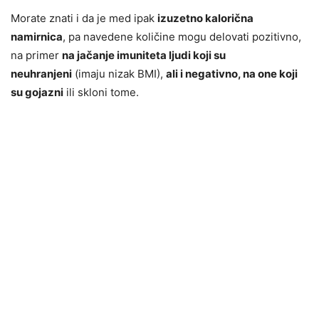
Morate znati i da je med ipak
izuzetno kalorična
namirnica
, pa navedene količine mogu delovati pozitivno,
na primer
na jačanje imuniteta ljudi koji su
neuhranjeni
(imaju nizak BMI),
ali i negativno, na one koji
su gojazni
ili skloni tome.