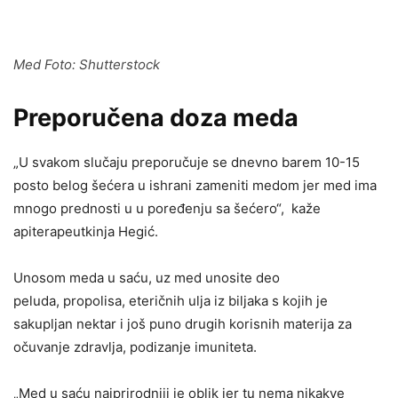
Med Foto: Shutterstock
Preporučena doza meda
„U svakom slučaju preporučuje se dnevno barem 10-15
posto belog šećera u ishrani zameniti medom jer med ima
mnogo prednosti u u poređenju sa šećero“, kaže
apiterapeutkinja Hegić.
Unosom meda u saću, uz med unosite deo
peluda, propolisa, eteričnih ulja iz biljaka s kojih je
sakupljan nektar i još puno drugih korisnih materija za
očuvanje zdravlja, podizanje imuniteta.
„Med u saću najprirodniji je oblik jer tu nema nikakve