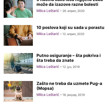
može da izazove razne bolesti
Milica Leštarić
-
26. април, 2020
10 poslova koji su sada u porastu
Milica Leštarić
-
12. април, 2020
Putno osiguranje – šta pokriva i
šta treba da znate
Milica Leštarić
-
12. јун, 2019
Zašto ne treba da uzmete Pug-a
(Mopsa)
Milica Leštarić
-
18. јануар, 2019