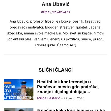
Ana Ubavić
https://kovalska.rs
Ana Ubavić, profesor filozofije i logike, pesnik, kreativac,
predavač i motivator. Blogger, strastveni ljubitelj Japana,
džedajka, mama svoje mačke Esi. Moj svet su knjige, filmovi
i orijentalni ples. Verujem u energiju i pozitivu, Sunce, prirodu
i dobre ljude. Čitamo se :)
SLIČNI ČLANCI
HealthLink konferencija u
Pančevu: mesto gde podrška,
znanje i dijalog dobijaju...
Milica Leštarić
-
29. март, 2026
5 načina kako loša higijena zuba