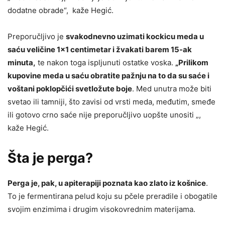
dodatne obrade“, kaže Hegić.
Preporučljivo je
svakodnevno uzimati kockicu meda u
saću veličine 1×1 centimetar i žvakati barem 15-ak
minuta,
te nakon toga ispljunuti ostatke voska.
„Prilikom
kupovine meda u saću obratite pažnju na to da su saće i
voštani poklopčići svetložute boje
. Med unutra može biti
svetao ili tamniji, što zavisi od vrsti meda, međutim, smeđe
ili gotovo crno saće nije preporučljivo uopšte unositi „,
kaže Hegić.
Šta je perga?
Perga je, pak, u apiterapiji poznata kao zlato iz košnice
.
To je fermentirana pelud koju su pčele preradile i obogatile
svojim enzimima i drugim visokovrednim materijama.