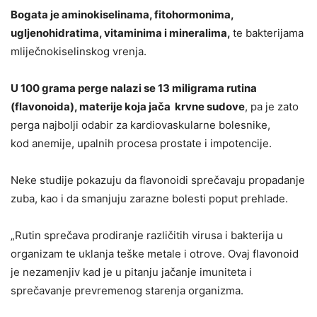
Bogata je aminokiselinama, fitohormonima,
ugljenohidratima, vitaminima i mineralima,
te bakterijama
mliječnokiselinskog vrenja.
U 100 grama perge nalazi se 13 miligrama rutina
(flavonoida), materije koja jača krvne sudove
, pa je zato
perga najbolji odabir za kardiovaskularne bolesnike,
kod anemije, upalnih procesa prostate i impotencije.
Neke studije pokazuju da flavonoidi sprečavaju propadanje
zuba, kao i da smanjuju zarazne bolesti poput prehlade.
„Rutin sprečava prodiranje različitih virusa i bakterija u
organizam te uklanja teške metale i otrove. Ovaj flavonoid
je nezamenjiv kad je u pitanju jačanje imuniteta i
sprečavanje prevremenog starenja organizma.