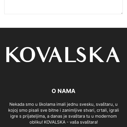
O NAMA
Nekada smo u školama imali jednu svesku, svaštaru, u
kojoj smo pisali sve bitne i zanimljive stvari, crtali, igrali
igre s prijateljima, a danas je svaštara tu u modernom
obliku! KOVALSKA - vaša svaštara!