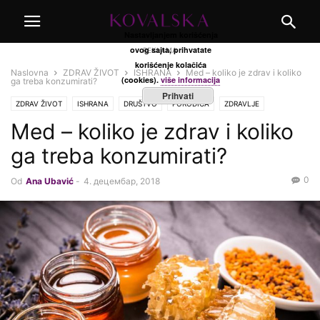
Nastavljanjem korišćenja
ovog sajta, prihvatate
REKLAMA
korišćenje kolačića
Naslovna
ZDRAV ŽIVOT
ISHRANA
Med – koliko je zdrav i koliko
(cookies).
više informacija
ga treba konzumirati?
Prihvati
ZDRAV ŽIVOT
ISHRANA
DRUŠTVO
PORODICA
ZDRAVLJE
Med – koliko je zdrav i koliko
ga treba konzumirati?
0
Od
Ana Ubavić
-
4. децембар, 2018