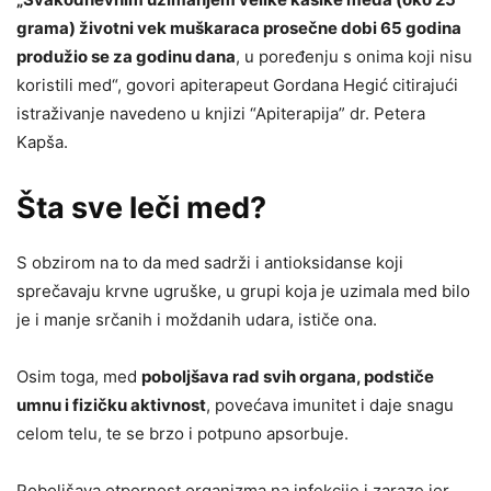
grama) životni vek muškaraca prosečne dobi 65 godina
produžio se za godinu dana
, u poređenju s onima koji nisu
koristili med“, govori apiterapeut Gordana Hegić citirajući
istraživanje navedeno u knjizi “Apiterapija” dr. Petera
Kapša.
Šta sve leči med?
S obzirom na to da med sadrži i antioksidanse koji
sprečavaju krvne ugruške, u grupi koja je uzimala med bilo
je i manje srčanih i moždanih udara, ističe ona.
Osim toga, med
poboljšava rad svih organa, podstiče
umnu i fizičku aktivnost
, povećava imunitet i daje snagu
celom telu, te se brzo i potpuno apsorbuje.
Poboljšava otpornost organizma na infekcije i zaraze jer