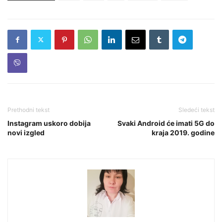
Prethodni tekst
Sledeći tekst
Instagram uskoro dobija
Svaki Android će imati 5G do
novi izgled
kraja 2019. godine