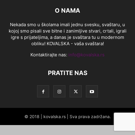
O NAMA
Nekada smo u školama imali jednu svesku, svaštaru, u
kojoj smo pisali sve bitne i zanimljive stvari, crtali, igrali
igre s prijateljima, a danas je svaštara tu u modernom
obliku! KOVALSKA - vaša svaštara!
Kontaktirajte nas:
info@kovalska.rs
PRATITE NAS
© 2018 | kovalska.rs | Sva prava zadržana.