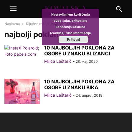
Nastavljanjem korišćenja
ovog sajta, prihvatate
Naslovna
Ključne reči
Najbolji poklon
korišćenje kolačića
najbolji poklon
(cookies).
više informacija
Prihvati
10 NAJBOLJIH POKLONA ZA
OSOBE U ZNAKU BLIZANCI
Milica Leštarić
-
28. мај, 2020
10 NAJBOLJIH POKLONA ZA
OSOBE U ZNAKU BIKA
Milica Leštarić
-
24. април, 2018