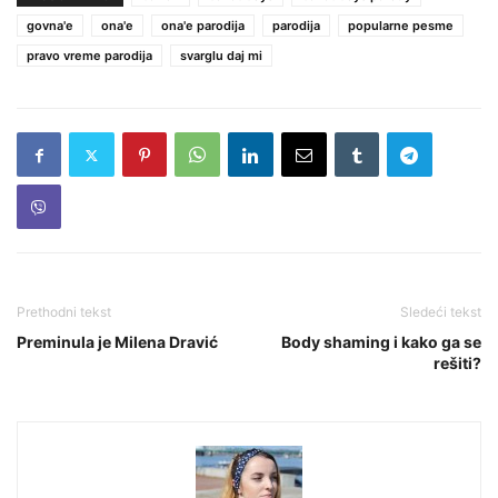
govna'e
ona'e
ona'e parodija
parodija
popularne pesme
pravo vreme parodija
svarglu daj mi
Prethodni tekst
Sledeći tekst
Preminula je Milena Dravić
Body shaming i kako ga se
rešiti?