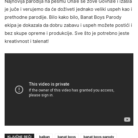
Najnovija parodija na pesmu Ona’e se zove Govna’e i izašla
je juče i verujemo da će doživeti jednako veliki uspeh kao i
prethodne parodije. Bilo kako bilo, Banat Boys Parody
ekipa je dokazala da dobru zabavu i uspeh možete postići i
bez skupe opreme i produkcije. Sve što je potrebno jeste
kreativnost i talenat!
KLJUČNE REČI
balkan
banat boys
banat boys parody