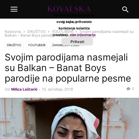
Nastavljanjem korišćenja
ovog sajta, prihvatate
REKLAMA
korišćenje kolačića
Naslovna
DRUŠTVO
YOUTUBERI
Svojim parodijama nasmejali su
(cookies).
više informacija
Balkan – Banat Boys parodije na popularne pesme
Prihvati
DRUŠTVO
YOUTUBERI
ZANIMLJIVI LJUDI
Svojim parodijama nasmejali
su Balkan – Banat Boys
parodije na popularne pesme
0
Od
Milica Leštarić
-
15. октобар, 2018