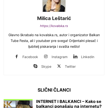
Milica Leštarić
https://kovalska.rs
Glavno škrabalo na kovalska.rs, autor i organizator Balkan
Tube Festa, ali i youtuber pre svega! Orijentalni plesač i
ljubitelj piskaranja i svašta nešto!
Facebook
Instagram
Linkedin
Skype
Twitter
SLIČNI ČLANCI
INTERNET I BALKANCI – Kako se
balkanci ponašaju na internetu?