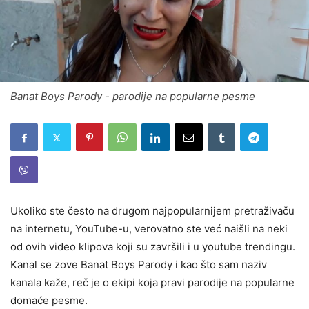
Banat Boys Parody - parodije na popularne pesme
Ukoliko ste često na drugom najpopularnijem pretraživaču
na internetu, YouTube-u, verovatno ste već naišli na neki
od ovih video klipova koji su završili i u youtube trendingu.
Kanal se zove Banat Boys Parody i kao što sam naziv
kanala kaže, reč je o ekipi koja pravi parodije na popularne
domaće pesme.