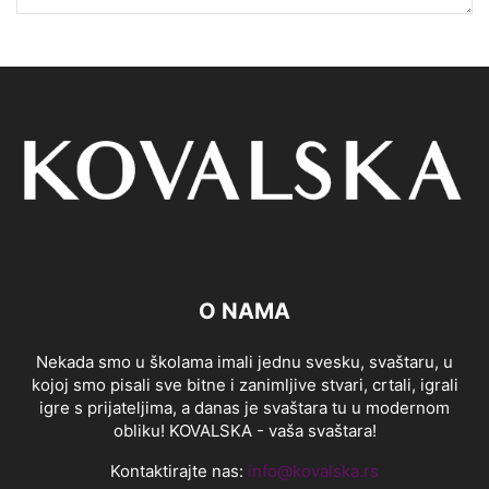
O NAMA
Nekada smo u školama imali jednu svesku, svaštaru, u
kojoj smo pisali sve bitne i zanimljive stvari, crtali, igrali
igre s prijateljima, a danas je svaštara tu u modernom
obliku! KOVALSKA - vaša svaštara!
Kontaktirajte nas:
info@kovalska.rs