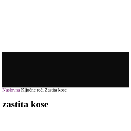
Naslovna
Ključne reči
Zastita kose
zastita kose