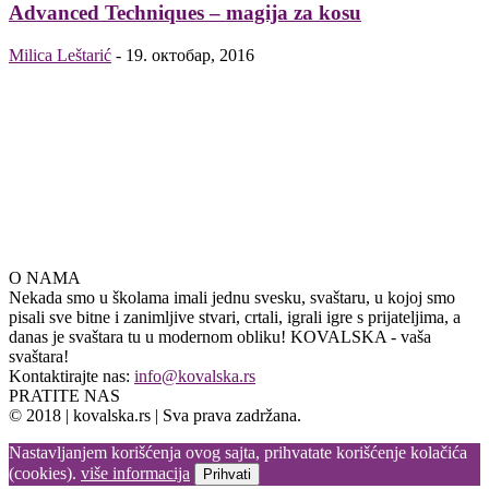
Advanced Techniques – magija za kosu
Milica Leštarić
-
19. октобар, 2016
O NAMA
Nekada smo u školama imali jednu svesku, svaštaru, u kojoj smo
pisali sve bitne i zanimljive stvari, crtali, igrali igre s prijateljima, a
danas je svaštara tu u modernom obliku! KOVALSKA - vaša
svaštara!
Kontaktirajte nas:
info@kovalska.rs
PRATITE NAS
© 2018 | kovalska.rs | Sva prava zadržana.
Nastavljanjem korišćenja ovog sajta, prihvatate korišćenje kolačića
(cookies).
više informacija
Prihvati