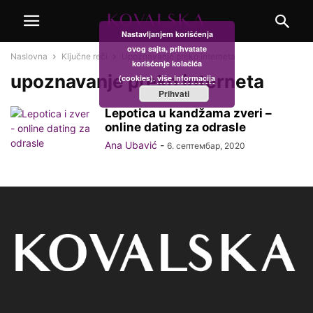
Nastavljanjem korišćenja
ovog sajta, prihvatate
Naslovna
Ključne reči
Upoznavanje preko interneta
korišćenje kolačića
upoznavanje preko interneta
(cookies).
više informacija
Prihvati
Lepotica u kandžama zveri –
online dating za odrasle
Ana Ubavić
-
6. септембар, 2020