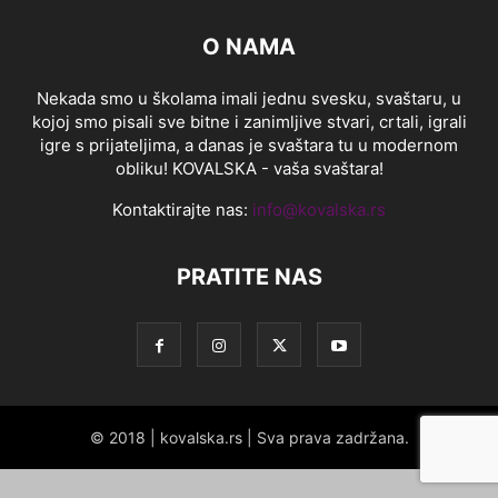
O NAMA
Nekada smo u školama imali jednu svesku, svaštaru, u
kojoj smo pisali sve bitne i zanimljive stvari, crtali, igrali
igre s prijateljima, a danas je svaštara tu u modernom
obliku! KOVALSKA - vaša svaštara!
Kontaktirajte nas:
info@kovalska.rs
PRATITE NAS
© 2018 | kovalska.rs | Sva prava zadržana.