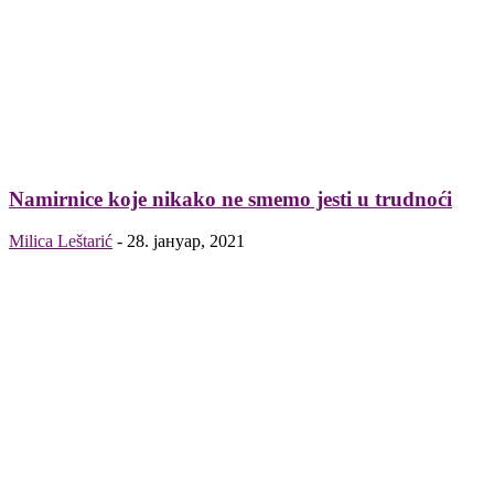
Namirnice koje nikako ne smemo jesti u trudnoći
Milica Leštarić
-
28. јануар, 2021