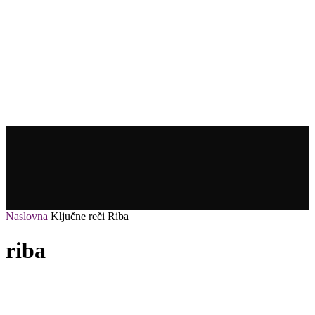
Naslovna
Ključne reči
Riba
riba