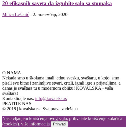
20 efikasnih saveta da izgubite salo sa stomaka
Milica Leštarić
-
2. новембар, 2020
O NAMA
Nekada smo u školama imali jednu svesku, svaštaru, u kojoj smo
pisali sve bitne i zanimljive stvari, crtali, igrali igre s prijateljima, a
danas je svaštara tu u modernom obliku! KOVALSKA - vaša
svaštara!
Kontaktirajte nas:
info@kovalska.rs
PRATITE NAS
© 2018 | kovalska.rs | Sva prava zadržana.
Nastavljanjem korišćenja ovog sajta, prihvatate korišćenje kolačića
(cookies).
više informacija
Prihvati