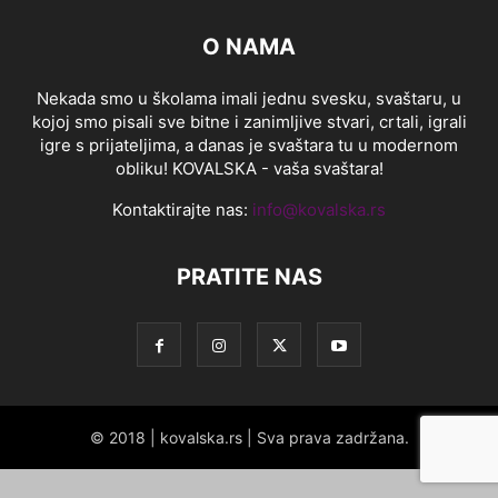
O NAMA
Nekada smo u školama imali jednu svesku, svaštaru, u
kojoj smo pisali sve bitne i zanimljive stvari, crtali, igrali
igre s prijateljima, a danas je svaštara tu u modernom
obliku! KOVALSKA - vaša svaštara!
Kontaktirajte nas:
info@kovalska.rs
PRATITE NAS
© 2018 | kovalska.rs | Sva prava zadržana.