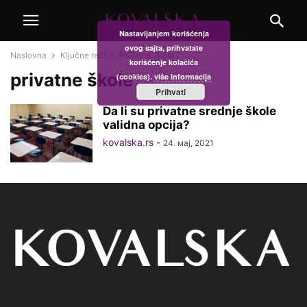
Nastavljanjem korišćenja
ovog sajta, prihvatate
Naslovna
Ključne reči
Privatne škole
korišćenje kolačića
privatne škole
(cookies).
više informacija
Prihvati
Da li su privatne srednje škole
validna opcija?
kovalska.rs
-
24. мај, 2021