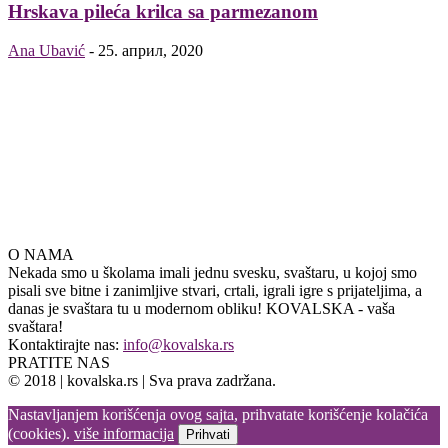
Hrskava pileća krilca sa parmezanom
Ana Ubavić
-
25. април, 2020
O NAMA
Nekada smo u školama imali jednu svesku, svaštaru, u kojoj smo
pisali sve bitne i zanimljive stvari, crtali, igrali igre s prijateljima, a
danas je svaštara tu u modernom obliku! KOVALSKA - vaša
svaštara!
Kontaktirajte nas:
info@kovalska.rs
PRATITE NAS
© 2018 | kovalska.rs | Sva prava zadržana.
Nastavljanjem korišćenja ovog sajta, prihvatate korišćenje kolačića
(cookies).
više informacija
Prihvati