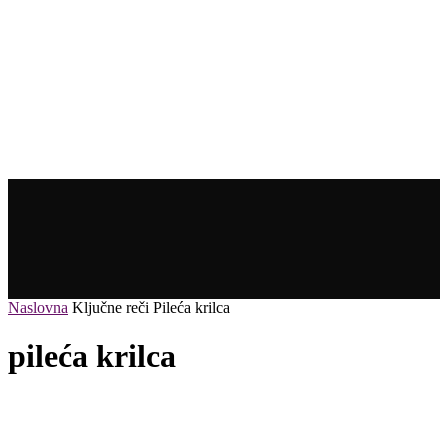
Naslovna
Ključne reči
Pileća krilca
pileća krilca