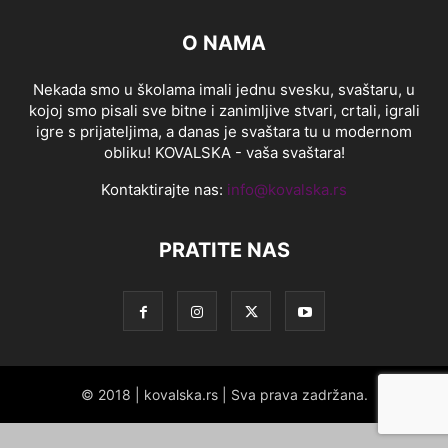
O NAMA
Nekada smo u školama imali jednu svesku, svaštaru, u
kojoj smo pisali sve bitne i zanimljive stvari, crtali, igrali
igre s prijateljima, a danas je svaštara tu u modernom
obliku! KOVALSKA - vaša svaštara!
Kontaktirajte nas:
info@kovalska.rs
PRATITE NAS
© 2018 | kovalska.rs | Sva prava zadržana.