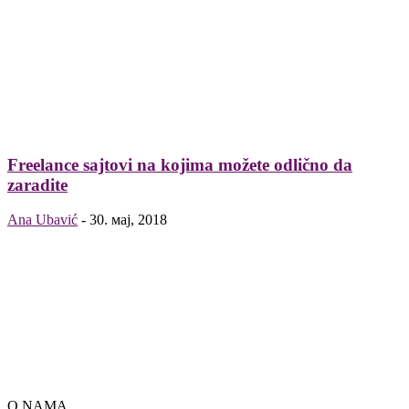
Freelance sajtovi na kojima možete odlično da
zaradite
Ana Ubavić
-
30. мај, 2018
O NAMA