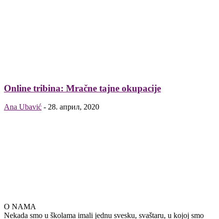
Online tribina: Mračne tajne okupacije
Ana Ubavić
-
28. април, 2020
O NAMA
Nekada smo u školama imali jednu svesku, svaštaru, u kojoj smo