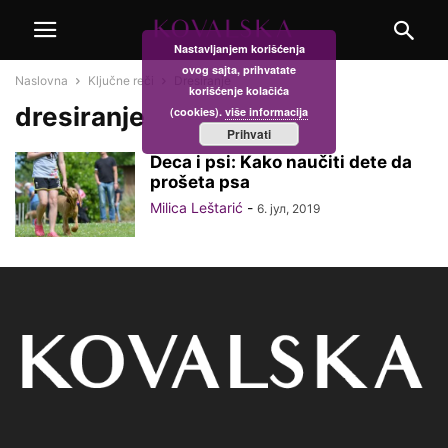
Nastavljanjem korišćenja
ovog sajta, prihvatate
Naslovna
Ključne reči
Dresiranje
korišćenje kolačića
dresiranje
(cookies).
više informacija
Prihvati
Deca i psi: Kako naučiti dete da
prošeta psa
Milica Leštarić
-
6. јул, 2019