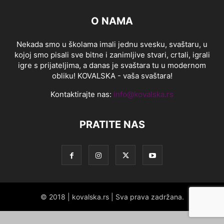
O NAMA
Nekada smo u školama imali jednu svesku, svaštaru, u
kojoj smo pisali sve bitne i zanimljive stvari, crtali, igrali
igre s prijateljima, a danas je svaštara tu u modernom
obliku! KOVALSKA - vaša svaštara!
Kontaktirajte nas:
info@kovalska.rs
PRATITE NAS
© 2018 | kovalska.rs | Sva prava zadržana.