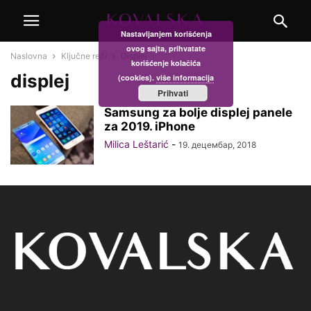
Nastavljanjem korišćenja
ovog sajta, prihvatate
Naslovna
Ključne reči
Displej
korišćenje kolačića
displej
(cookies).
više informacija
Prihvati
Samsung za bolje displej panele
za 2019. iPhone
Milica Leštarić
-
19. децембар, 2018