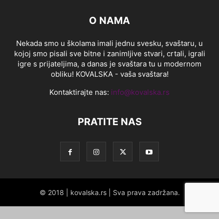
O NAMA
Nekada smo u školama imali jednu svesku, svaštaru, u
kojoj smo pisali sve bitne i zanimljive stvari, crtali, igrali
igre s prijateljima, a danas je svaštara tu u modernom
obliku! KOVALSKA - vaša svaštara!
Kontaktirajte nas:
info@kovalska.rs
PRATITE NAS
© 2018 | kovalska.rs | Sva prava zadržana.