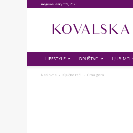
недеља, август 9, 2026
KOVALSKA
–
Vaša
svaštara!
LIFESTYLE
DRUŠTVO
LJUBIMCI
Naslovna
Ključne reči
Crna gora