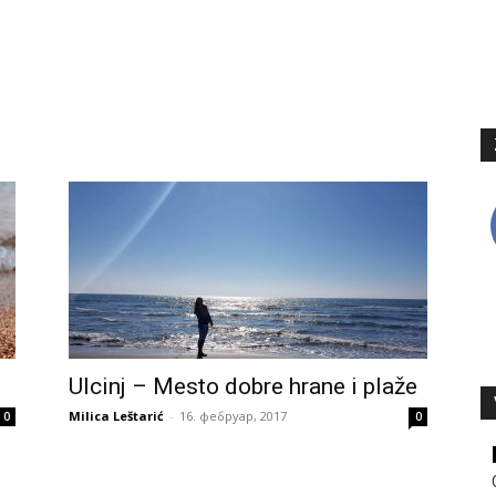
Ulcinj – Mesto dobre hrane i plaže
Milica Leštarić
-
16. фебруар, 2017
0
0