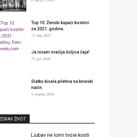
Top 10: Ženski kupaći kostimi
za 2021. godinu
17. мај, 2021
Ja nisam svačija šoljica čaja!
15. јул, 2020
Slatko kisela piletina na kineski
način
5. април, 2020
ZDRAV ŽIVOT
Ljubav ne lomi tvoje kosti