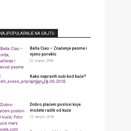
NAJPOPULARNIJE NA SAJTU
Bella Ciao – Značenje pesme i
njeno poreklo
22. април, 2020
Kako napraviti suši kod kuće?
18. јун, 2018
Dobro plaćeni poslovi koje
možete raditi od kuće
13. август, 2018