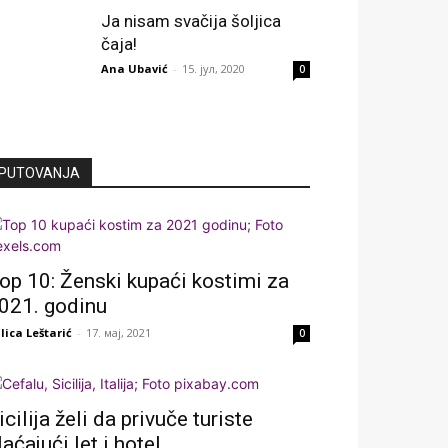
Ja nisam svačija šoljica
čaja!
Ana Ubavić
-
15. јул, 2020
0
PUTOVANJA
op 10: Ženski kupaći kostimi za
021. godinu
lica Leštarić
-
17. мај, 2021
0
icilija želi da privuče turiste
laćajući let i hotel