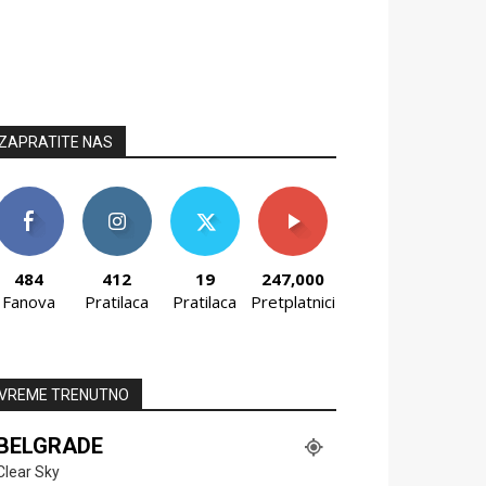
ZAPRATITE NAS
484
412
19
247,000
Fanova
Pratilaca
Pratilaca
Pretplatnici
VREME TRENUTNO
BELGRADE
Clear Sky