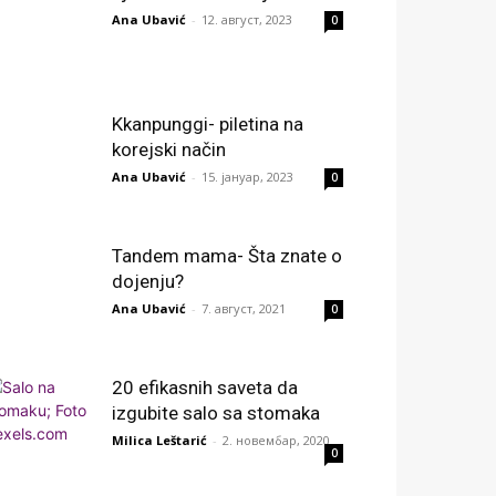
Ana Ubavić
-
12. август, 2023
0
Kkanpunggi- piletina na
korejski način
Ana Ubavić
-
15. јануар, 2023
0
Tandem mama- Šta znate o
dojenju?
Ana Ubavić
-
7. август, 2021
0
20 efikasnih saveta da
izgubite salo sa stomaka
Milica Leštarić
-
2. новембар, 2020
0