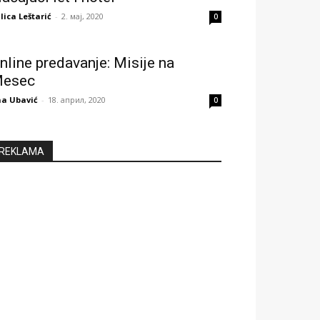
lica Leštarić
-
2. мај, 2020
0
nline predavanje: Misije na
esec
a Ubavić
-
18. април, 2020
0
REKLAMA