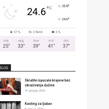
°
25.8
°
C
24.6
°
24.6
57 %
2.9kmh
0 %
СУБ
НЕД
ПОН
УТО
СРЕ
25
°
33
°
39
°
41
°
37
°
BLOG
Skratite ispucale krajeve bez
skraćivanja dužine
16. јануар, 2024
Kasting za ljubav
8. август, 2023