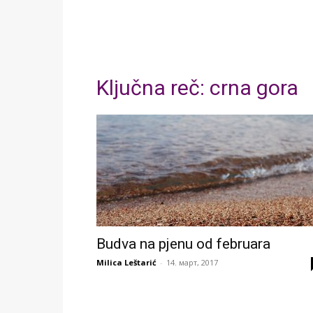
Ključna reč: crna gora
Budva na pjenu od februara
Milica Leštarić
-
14. март, 2017