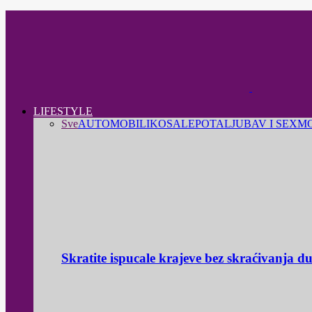
LIFESTYLE
Sve
AUTOMOBILI
KOSA
LEPOTA
LJUBAV I SEX
M
Skratite ispucale krajeve bez skraćivanja d