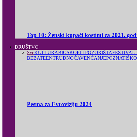
Top 10: Ženski kupaći kostimi za 2021. god
DRUŠTVO
Sve
KULTURA
BIOSKOPI I POZORIŠTA
FESTIVALI
BEBA
TEEN
TRUDNOĆA
VENČANJE
POZNATI
ŠKO
Pesma za Evroviziju 2024