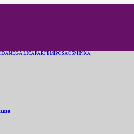
ODA
NEGA LICA
PARFEMI
POSAO
ŠMINKA
užine