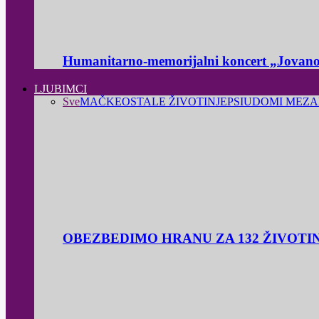
Humanitarno-memorijalni koncert „Jovanov
LJUBIMCI
Sve
MAČKE
OSTALE ŽIVOTINJE
PSI
UDOMI ME
ZA
OBEZBEDIMO HRANU ZA 132 ŽIVOTI