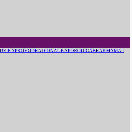
UZIKA
PROVOD
RADIO
NAUKA
PORODICA
BRAK
MAMA I