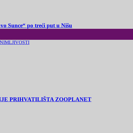
o Sunce“ po treći put u Nišu
NIMLJIVOSTI
NJE PRIHVATILIŠTA ZOOPLANET