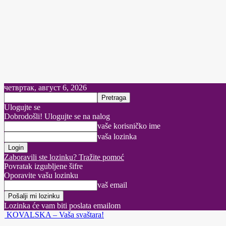
четвртак, август 6, 2026
Ulogujte se
Dobrodošli! Ulogujte se na nalog
vaše korisničko ime
vaša lozinka
Zaboravili ste lozinku? Tražite pomoć
Povratak izgubljene šifre
Oporavite vašu lozinku
vaš email
Lozinka će vam biti poslata emailom
KOVALSKA – Vaša svaštara!