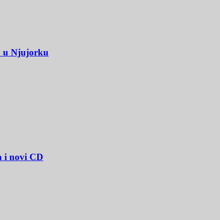
u u Njujorku
a i novi CD