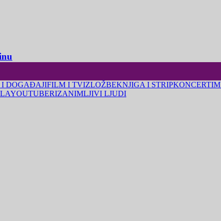
inu
 I DOGAĐAJI
FILM I TV
IZLOŽBE
KNJIGA I STRIP
KONCERTI
M
LA
YOUTUBERI
ZANIMLJIVI LJUDI