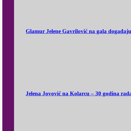
Glamur Jelene Gavrilović na gala događaj
Jelena Jovović na Kolarcu – 30 godina rad