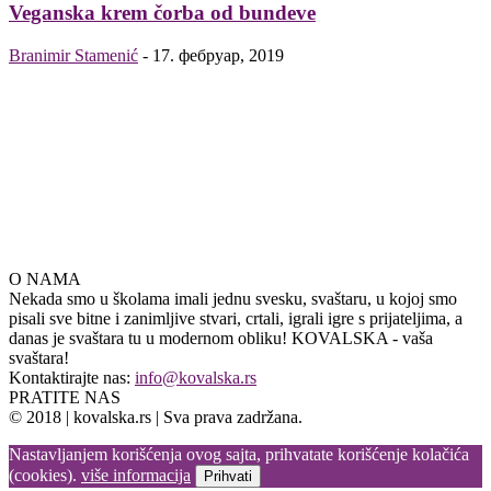
Veganska krem čorba od bundeve
Branimir Stamenić
-
17. фебруар, 2019
O NAMA
Nekada smo u školama imali jednu svesku, svaštaru, u kojoj smo
pisali sve bitne i zanimljive stvari, crtali, igrali igre s prijateljima, a
danas je svaštara tu u modernom obliku! KOVALSKA - vaša
svaštara!
Kontaktirajte nas:
info@kovalska.rs
PRATITE NAS
© 2018 | kovalska.rs | Sva prava zadržana.
Nastavljanjem korišćenja ovog sajta, prihvatate korišćenje kolačića
(cookies).
više informacija
Prihvati