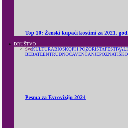
Top 10: Ženski kupaći kostimi za 2021. god
DRUŠTVO
Sve
KULTURA
BIOSKOPI I POZORIŠTA
FESTIVALI
BEBA
TEEN
TRUDNOĆA
VENČANJE
POZNATI
ŠKO
Pesma za Evroviziju 2024