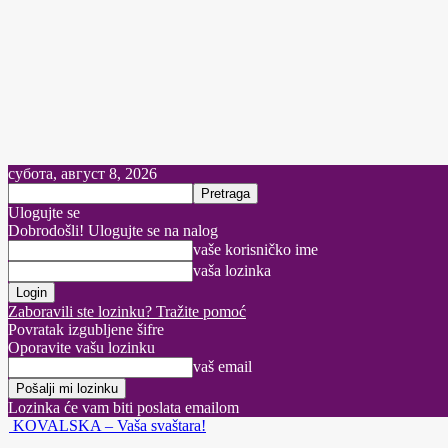
субота, август 8, 2026
Ulogujte se
Dobrodošli! Ulogujte se na nalog
vaše korisničko ime
vaša lozinka
Zaboravili ste lozinku? Tražite pomoć
Povratak izgubljene šifre
Oporavite vašu lozinku
vaš email
Lozinka će vam biti poslata emailom
KOVALSKA – Vaša svaštara!