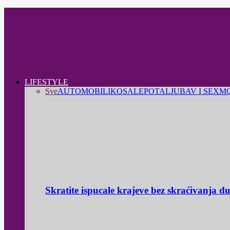
LIFESTYLE
Sve
AUTOMOBILI
KOSA
LEPOTA
LJUBAV I SEX
M
Skratite ispucale krajeve bez skraćivanja d