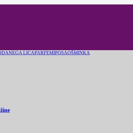
ODA
NEGA LICA
PARFEMI
POSAO
ŠMINKA
užine