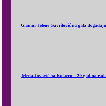
Glamur Jelene Gavrilović na gala događaj
Jelena Jovović na Kolarcu – 30 godina rad