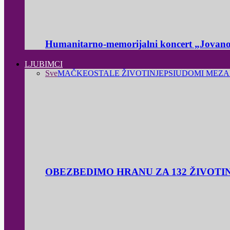
Humanitarno-memorijalni koncert „Jovanov
LJUBIMCI
Sve
MAČKE
OSTALE ŽIVOTINJE
PSI
UDOMI ME
ZA
OBEZBEDIMO HRANU ZA 132 ŽIVOTI