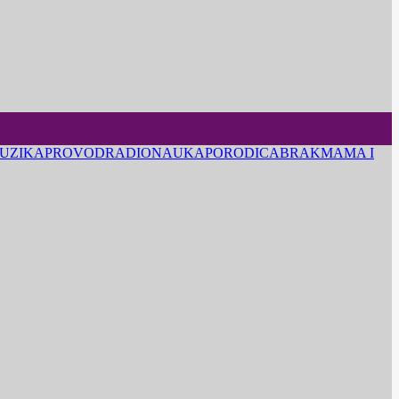
UZIKA
PROVOD
RADIO
NAUKA
PORODICA
BRAK
MAMA I