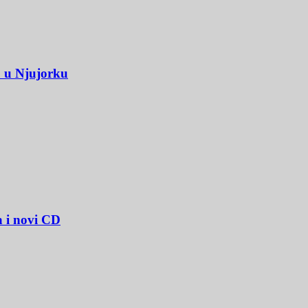
u u Njujorku
a i novi CD