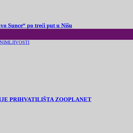
o Sunce“ po treći put u Nišu
NIMLJIVOSTI
NJE PRIHVATILIŠTA ZOOPLANET