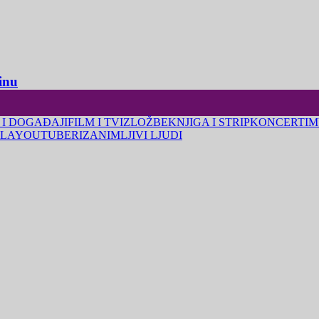
inu
 I DOGAĐAJI
FILM I TV
IZLOŽBE
KNJIGA I STRIP
KONCERTI
M
LA
YOUTUBERI
ZANIMLJIVI LJUDI