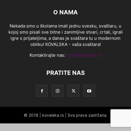
O NAMA
Nekada smo u školama imali jednu svesku, svaštaru, u
kojoj smo pisali sve bitne i zanimljive stvari, crtali, igrali
igre s prijateljima, a danas je svaštara tu u modernom
obliku! KOVALSKA - vaša svaštara!
Kontaktirajte nas:
info@kovalska.rs
PRATITE NAS
© 2018 | kovalska.rs | Sva prava zadržana.