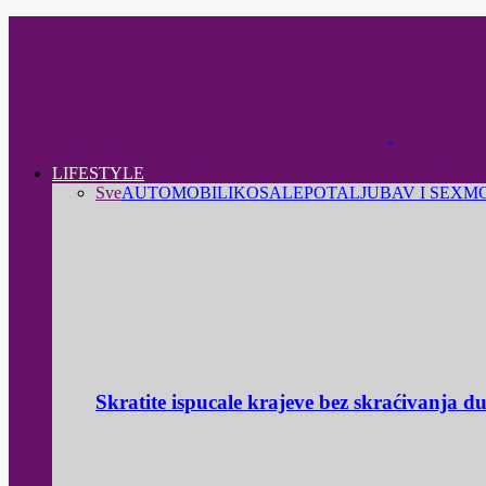
LIFESTYLE
Sve
AUTOMOBILI
KOSA
LEPOTA
LJUBAV I SEX
M
Skratite ispucale krajeve bez skraćivanja d