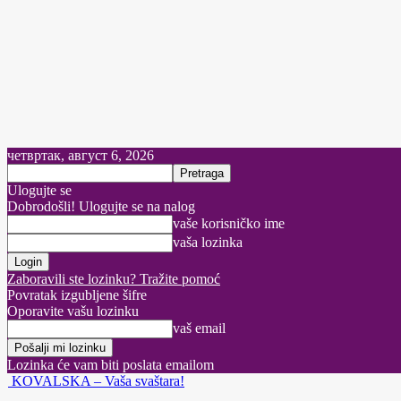
четвртак, август 6, 2026
Ulogujte se
Dobrodošli! Ulogujte se na nalog
vaše korisničko ime
vaša lozinka
Zaboravili ste lozinku? Tražite pomoć
Povratak izgubljene šifre
Oporavite vašu lozinku
vaš email
Lozinka će vam biti poslata emailom
KOVALSKA – Vaša svaštara!