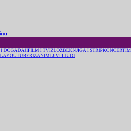
inu
 I DOGAĐAJI
FILM I TV
IZLOŽBE
KNJIGA I STRIP
KONCERTI
M
LA
YOUTUBERI
ZANIMLJIVI LJUDI