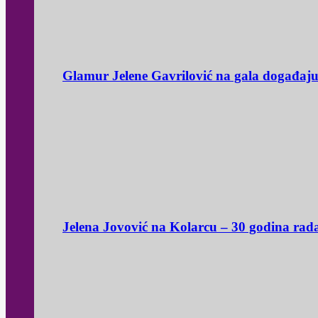
Glamur Jelene Gavrilović na gala događaj
Jelena Jovović na Kolarcu – 30 godina rad