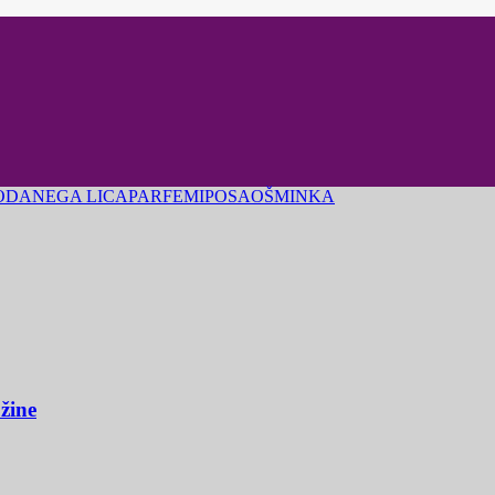
ODA
NEGA LICA
PARFEMI
POSAO
ŠMINKA
užine