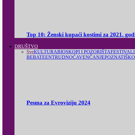
Top 10: Ženski kupaći kostimi za 2021. god
DRUŠTVO
Sve
KULTURA
BIOSKOPI I POZORIŠTA
FESTIVALI
BEBA
TEEN
TRUDNOĆA
VENČANJE
POZNATI
ŠKO
Pesma za Evroviziju 2024