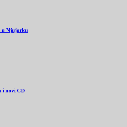
u u Njujorku
a i novi CD