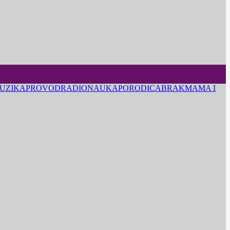
UZIKA
PROVOD
RADIO
NAUKA
PORODICA
BRAK
MAMA I