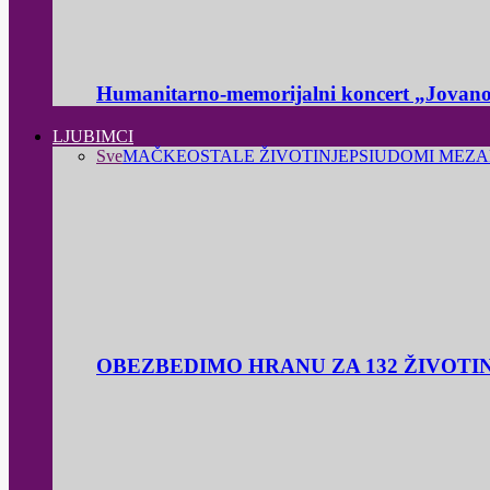
Humanitarno-memorijalni koncert „Jovanov
LJUBIMCI
Sve
MAČKE
OSTALE ŽIVOTINJE
PSI
UDOMI ME
ZA
OBEZBEDIMO HRANU ZA 132 ŽIVOTI