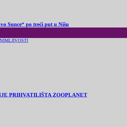
o Sunce“ po treći put u Nišu
NIMLJIVOSTI
NJE PRIHVATILIŠTA ZOOPLANET