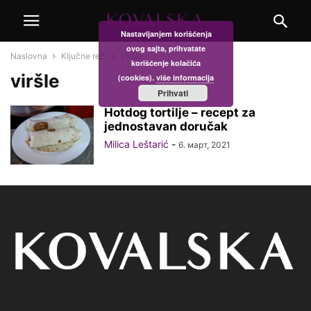
Nastavljanjem korišćenja
ovog sajta, prihvatate
Naslovna
Ključne reči
Viršle
korišćenje kolačića
viršle
(cookies).
više informacija
Prihvati
Hotdog tortilje – recept za
jednostavan doručak
Milica Leštarić
-
6. март, 2021