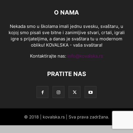
O NAMA
Nekada smo u školama imali jednu svesku, svaštaru, u
kojoj smo pisali sve bitne i zanimljive stvari, crtali, igrali
igre s prijateljima, a danas je svaštara tu u modernom
obliku! KOVALSKA - vaša svaštara!
Kontaktirajte nas:
info@kovalska.rs
PRATITE NAS
© 2018 | kovalska.rs | Sva prava zadržana.