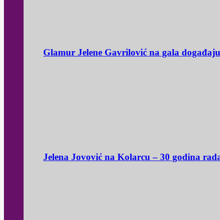
Glamur Jelene Gavrilović na gala događaj
Jelena Jovović na Kolarcu – 30 godina rad