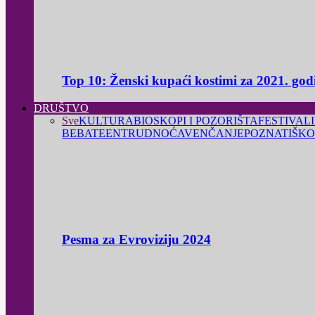
Top 10: Ženski kupaći kostimi za 2021. god
DRUŠTVO
Sve
KULTURA
BIOSKOPI I POZORIŠTA
FESTIVALI
BEBA
TEEN
TRUDNOĆA
VENČANJE
POZNATI
ŠKO
Pesma za Evroviziju 2024