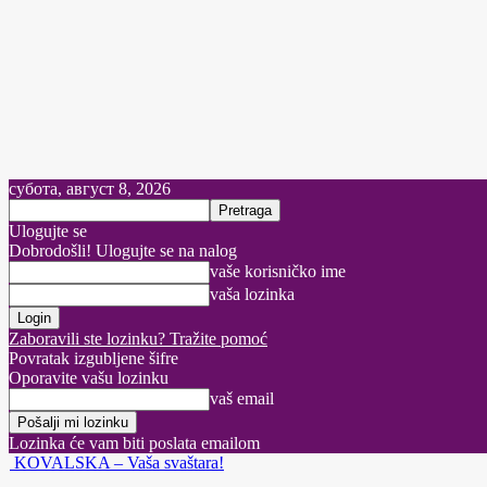
субота, август 8, 2026
Ulogujte se
Dobrodošli! Ulogujte se na nalog
vaše korisničko ime
vaša lozinka
Zaboravili ste lozinku? Tražite pomoć
Povratak izgubljene šifre
Oporavite vašu lozinku
vaš email
Lozinka će vam biti poslata emailom
KOVALSKA – Vaša svaštara!