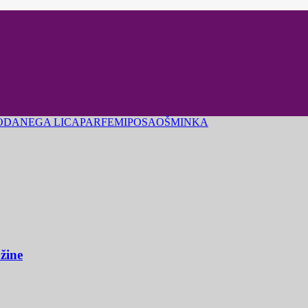
ODA
NEGA LICA
PARFEMI
POSAO
ŠMINKA
užine