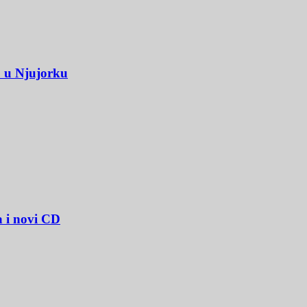
u u Njujorku
a i novi CD