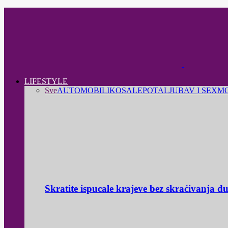
LIFESTYLE
Sve
AUTOMOBILI
KOSA
LEPOTA
LJUBAV I SEX
M
Skratite ispucale krajeve bez skraćivanja d