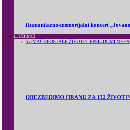
Humanitarno-memorijalni koncert „Jovanov
LJUBIMCI
Sve
MAČKE
OSTALE ŽIVOTINJE
PSI
UDOMI ME
ZA
OBEZBEDIMO HRANU ZA 132 ŽIVOTI