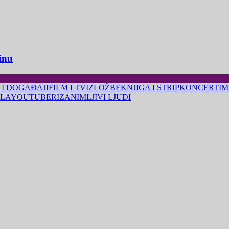
inu
 I DOGAĐAJI
FILM I TV
IZLOŽBE
KNJIGA I STRIP
KONCERTI
M
LA
YOUTUBERI
ZANIMLJIVI LJUDI