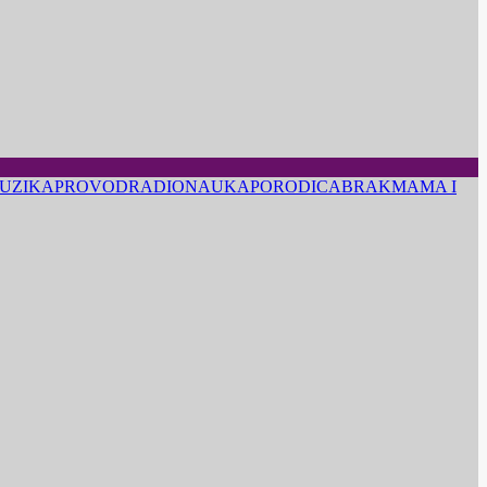
UZIKA
PROVOD
RADIO
NAUKA
PORODICA
BRAK
MAMA I