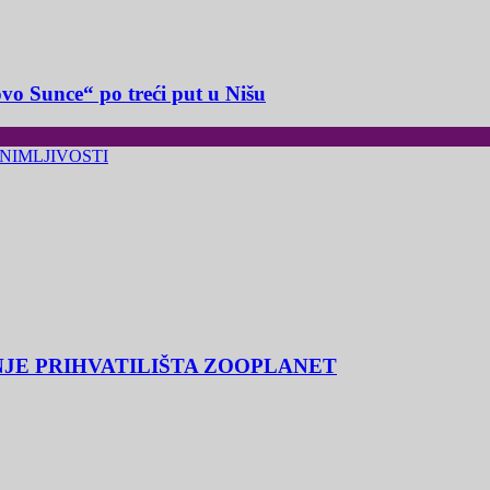
o Sunce“ po treći put u Nišu
NIMLJIVOSTI
NJE PRIHVATILIŠTA ZOOPLANET