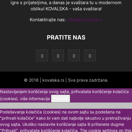
igre s prijateljima, a danas je svaštara tu u modernom
obliku! KOVALSKA - vaša svaštara!
Kontaktirajte nas:
info@kovalska.rs
PRATITE NAS
© 2018 | kovalska.rs | Sva prava zadržana.
Nastavljanjem korišćenja ovog sajta, prihvatate korišćenje kolačića
(cookies).
više informacija
Prihvati
Podešavanja kolačića (cookies) na ovom sajtu su podešena na
"prihvati kolačiće" kako bi vam dali najbolje iskustvo u pretraživanju
ovog sajta. Ukoliko nastavite korišćenje sajta ili pritisnete dugme
"Prihvati", prihvatate korišćenje kolačiča. The cookie settings on this