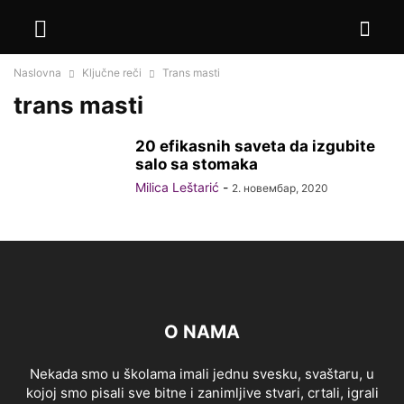
Naslovna
Ključne reči
Trans masti
trans masti
20 efikasnih saveta da izgubite
salo sa stomaka
Milica Leštarić
-
2. новембар, 2020
O NAMA
Nekada smo u školama imali jednu svesku, svaštaru, u
kojoj smo pisali sve bitne i zanimljive stvari, crtali, igrali