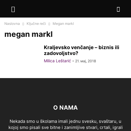
Naslovna
Ključne reči
Megan markl
megan markl
Kraljevsko venčanje – biznis ili
zadovoljstvo?
Milica Leštarić
-
21. мај, 2018
O NAMA
Nekada smo u školama imali jednu svesku, svaštaru, u
kojoj smo pisali sve bitne i zanimljive stvari, crtali, igrali