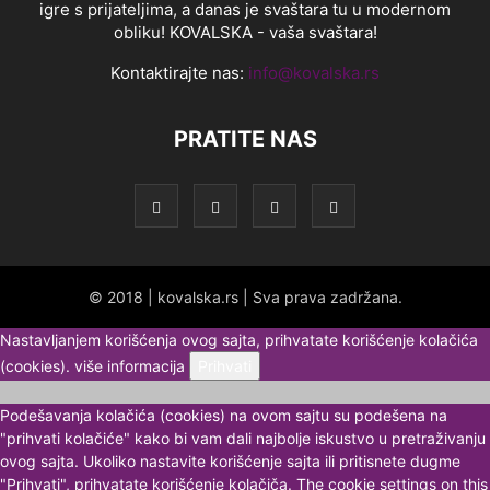
igre s prijateljima, a danas je svaštara tu u modernom
obliku! KOVALSKA - vaša svaštara!
Kontaktirajte nas:
info@kovalska.rs
PRATITE NAS
© 2018 | kovalska.rs | Sva prava zadržana.
Nastavljanjem korišćenja ovog sajta, prihvatate korišćenje kolačića
(cookies).
više informacija
Prihvati
Podešavanja kolačića (cookies) na ovom sajtu su podešena na
"prihvati kolačiće" kako bi vam dali najbolje iskustvo u pretraživanju
ovog sajta. Ukoliko nastavite korišćenje sajta ili pritisnete dugme
"Prihvati", prihvatate korišćenje kolačiča. The cookie settings on this