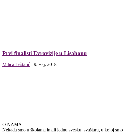
Prvi finalisti Evrovizije u Lisabonu
Milica Leštarić
-
9. мај, 2018
O NAMA
Nekada smo u školama imali jednu svesku, svaštaru, u kojoj smo