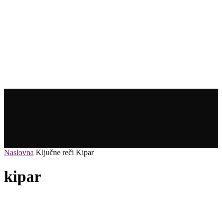
Naslovna
Ključne reči
Kipar
kipar