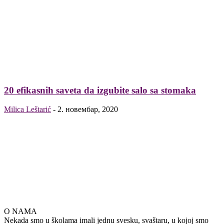
20 efikasnih saveta da izgubite salo sa stomaka
Milica Leštarić
-
2. новембар, 2020
O NAMA
Nekada smo u školama imali jednu svesku, svaštaru, u kojoj smo