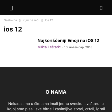
Naslovna
Ključne reči
Ios 12
ios 12
Najkorišćeniji Emoji na iOS 12
Milica Leštarić
-
13. новембар, 2018
O NAMA
Nekada smo u školama imali jednu svesku, svaštaru, u
kojoj smo pisali sve bitne i zanimljive stvari, crtali, igrali