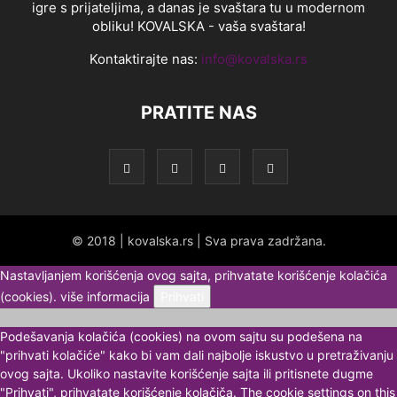
igre s prijateljima, a danas je svaštara tu u modernom
obliku! KOVALSKA - vaša svaštara!
Kontaktirajte nas:
info@kovalska.rs
PRATITE NAS
© 2018 | kovalska.rs | Sva prava zadržana.
Nastavljanjem korišćenja ovog sajta, prihvatate korišćenje kolačića
(cookies).
više informacija
Prihvati
Podešavanja kolačića (cookies) na ovom sajtu su podešena na
"prihvati kolačiće" kako bi vam dali najbolje iskustvo u pretraživanju
ovog sajta. Ukoliko nastavite korišćenje sajta ili pritisnete dugme
"Prihvati", prihvatate korišćenje kolačiča. The cookie settings on this