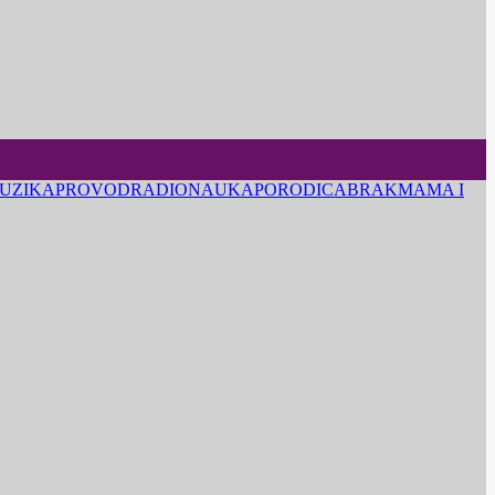
UZIKA
PROVOD
RADIO
NAUKA
PORODICA
BRAK
MAMA I