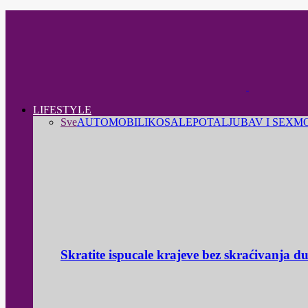
LIFESTYLE
Sve
AUTOMOBILI
KOSA
LEPOTA
LJUBAV I SEX
M
Skratite ispucale krajeve bez skraćivanja d