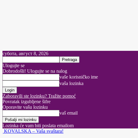
субота, август 8, 2026
Ulogujte se
Dobrodošli! Ulogujte se na nalog
vaše korisničko ime
vaša lozinka
Zaboravili ste lozinku? Tražite pomoć
Povratak izgubljene šifre
Oporavite vašu lozinku
vaš email
Lozinka će vam biti poslata emailom
KOVALSKA – Vaša svaštara!