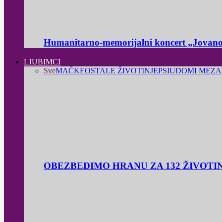
Humanitarno-memorijalni koncert „Jovanov
LJUBIMCI
Sve
MAČKE
OSTALE ŽIVOTINJE
PSI
UDOMI ME
ZA
OBEZBEDIMO HRANU ZA 132 ŽIVOTI