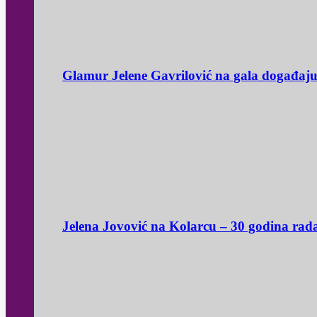
Glamur Jelene Gavrilović na gala događaj
Jelena Jovović na Kolarcu – 30 godina rad