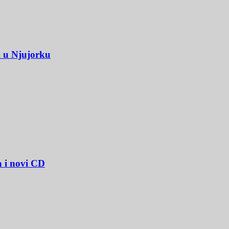
u u Njujorku
a i novi CD