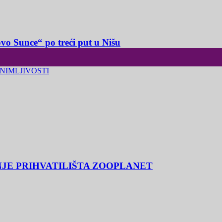
o Sunce“ po treći put u Nišu
NIMLJIVOSTI
NJE PRIHVATILIŠTA ZOOPLANET