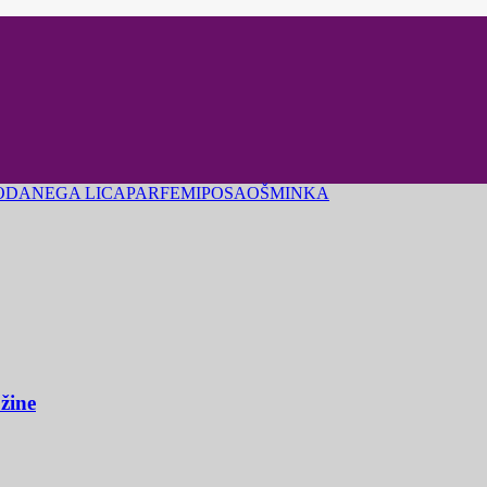
ODA
NEGA LICA
PARFEMI
POSAO
ŠMINKA
užine