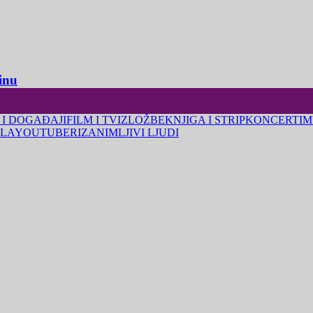
inu
 I DOGAĐAJI
FILM I TV
IZLOŽBE
KNJIGA I STRIP
KONCERTI
M
LA
YOUTUBERI
ZANIMLJIVI LJUDI