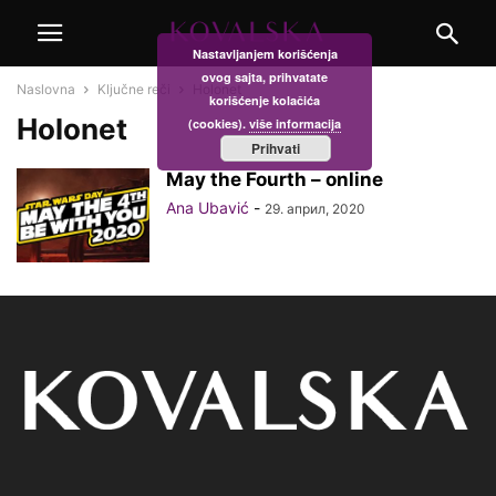
Nastavljanjem korišćenja
ovog sajta, prihvatate
Naslovna
Ključne reči
Holonet
korišćenje kolačića
Holonet
(cookies).
više informacija
Prihvati
May the Fourth – online
Ana Ubavić
-
29. април, 2020