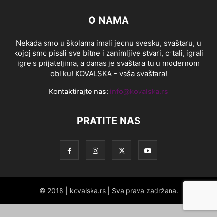
O NAMA
Nekada smo u školama imali jednu svesku, svaštaru, u
kojoj smo pisali sve bitne i zanimljive stvari, crtali, igrali
igre s prijateljima, a danas je svaštara tu u modernom
obliku! KOVALSKA - vaša svaštara!
Kontaktirajte nas:
info@kovalska.rs
PRATITE NAS
© 2018 | kovalska.rs | Sva prava zadržana.