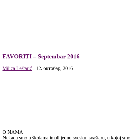
FAVORITI – Septembar 2016
Milica Leštarić
-
12. октобар, 2016
O NAMA
Nekada smo u školama imali jednu svesku, svaštaru, u kojoj smo