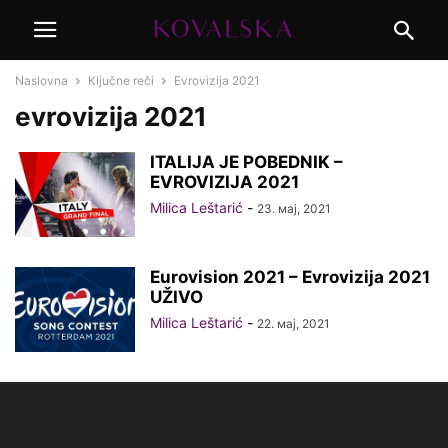
Naslovna
Ključne reči
Evrovizija 2021
evrovizija 2021
ITALIJA JE POBEDNIK –
EVROVIZIJA 2021
Milica Leštarić
-
23. мај, 2021
Eurovision 2021 – Evrovizija 2021
UŽIVO
Milica Leštarić
-
22. мај, 2021