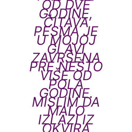
OD DVE
GODINE,
ČITAVA
PESMA JE
U MOJOJ
GLAVI
ZAVRŠENA
PRE NEŠTO
VIŠE OD
POLA
GODINE.
MISLIM DA
MALO
IZLAZI IZ
OKVIRA