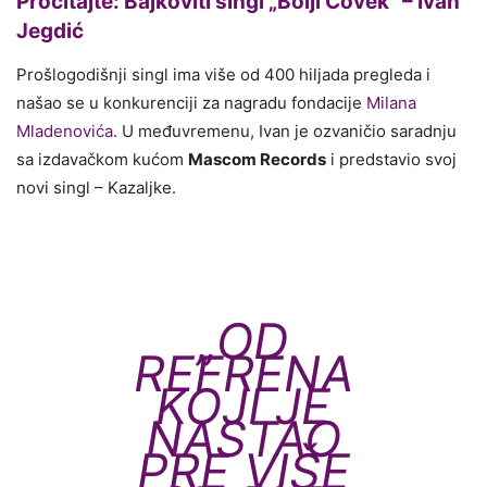
Pročitajte: Bajkoviti singl „Bolji Čovek“ – Ivan
Jegdić
Prošlogodišnji singl ima više od 400 hiljada pregleda i
našao se u konkurenciji za nagradu fondacije
Milana
Mladenovića
. U međuvremenu, Ivan je ozvaničio saradnju
sa izdavačkom kućom
Mascom Records
i predstavio svoj
novi singl – Kazaljke.
„
OD
REFRENA
KOJI JE
NASTAO
PRE VIŠE