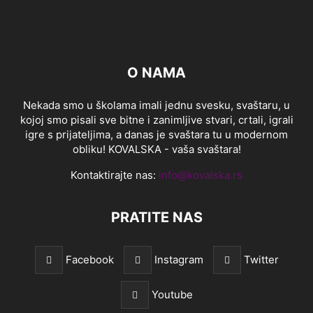
O NAMA
Nekada smo u školama imali jednu svesku, svaštaru, u
kojoj smo pisali sve bitne i zanimljive stvari, crtali, igrali
igre s prijateljima, a danas je svaštara tu u modernom
obliku! KOVALSKA - vaša svaštara!
Kontaktirajte nas:
info@kovalska.rs
PRATITE NAS
Facebook
Instagram
Twitter
Youtube