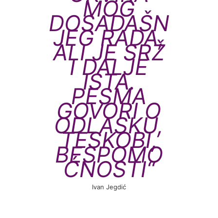
MOG
DOSADAŠN
JEG RADA,
ALI JE SRŽ
I DALJE
ISTA.
PESMA
GOVORI O
ODLASKU,
TESKOBI,
BESPOMO
ĆNOSTI
“
Ivan Jegdić