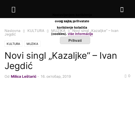
Nastavljanjem korišćenja
ovog sajta, prihvatate
REKLAMA
korišćenje kolačića
Naslovna
KULTURA
MUZIKA
Novi singl „Kazaljke“ – Ivan
(cookies).
više informacija
Jegdić
Prihvati
KULTURA
MUZIKA
Novi singl „Kazaljke“ – Ivan
Jegdić
0
Od
Milica Leštarić
-
16. октобар, 2019