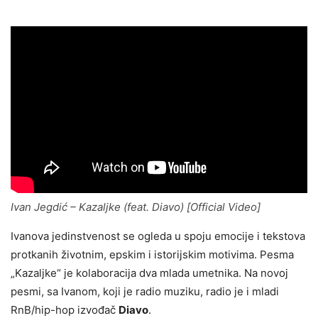
Ivan Jegdić – Kazaljke (feat. Diavo) [Official Video]
Ivanova jedinstvenost se ogleda u spoju emocije i tekstova
protkanih životnim, epskim i istorijskim motivima. Pesma
„Kazaljke“ je kolaboracija dva mlada umetnika. Na novoj
pesmi, sa Ivanom, koji je radio muziku, radio je i mladi
RnB/hip-hop izvođač
Diavo
.