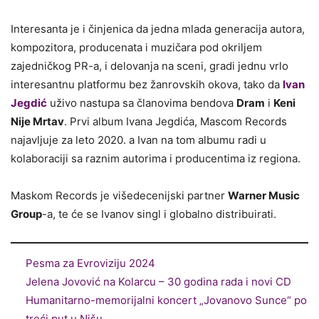
Interesanta je i činjenica da jedna mlada generacija autora,
kompozitora, producenata i muzičara pod okriljem
zajedničkog PR-a, i delovanja na sceni, gradi jednu vrlo
interesantnu platformu bez žanrovskih okova, tako da
Ivan
Jegdić
uživo nastupa sa članovima bendova
Dram
i
Keni
Nije Mrtav
. Prvi album Ivana Jegdića, Mascom Records
najavljuje za leto 2020. a Ivan na tom albumu radi u
kolaboraciji sa raznim autorima i producentima iz regiona.
Maskom Records je višedecenijski partner
Warner Music
Group
-a, te će se Ivanov singl i globalno distribuirati.
Pesma za Evroviziju 2024
Jelena Jovović na Kolarcu – 30 godina rada i novi CD
Humanitarno-memorijalni koncert „Jovanovo Sunce“ po
treći put u Nišu