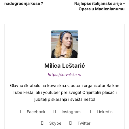
nadogradnja kose ?
Najlepše italijanske arije –
Opera u Madlenianumu
Milica Leštarić
https://kovalska.rs
Glavno škrabalo na kovalska.rs, autor i organizator Balkan
Tube Festa, ali i youtuber pre svega! Orijentalni plesač i
ljubitelj piskaranja i svašta nešto!
Facebook
Instagram
Linkedin
Skype
Twitter