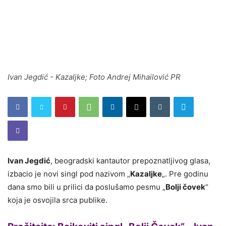
Ivan Jegdić - Kazaljke; Foto Andrej Mihailović PR
Ivan Jegdić
, beogradski kantautor prepoznatljivog glasa,
izbacio je novi singl pod nazivom „
Kazaljke
„. Pre godinu
dana smo bili u prilici da poslušamo pesmu „
Bolji čovek
“
koja je osvojila srca publike.