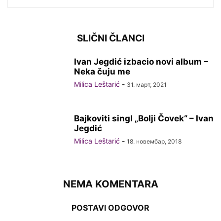
SLIČNI ČLANCI
Ivan Jegdić izbacio novi album –
Neka čuju me
Milica Leštarić
-
31. март, 2021
Bajkoviti singl „Bolji Čovek“ – Ivan
Jegdić
Milica Leštarić
-
18. новембар, 2018
NEMA KOMENTARA
POSTAVI ODGOVOR