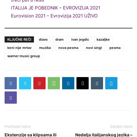
ITALIJA JE POBEDNIK – EVROVIZIJA 2021
Eurovision 2021 – Evrovizija 2021 UŽIVO
KLJUČNE REČI
diavo
dram
ivan jegdic
kazaljke
keni nije mrtav
muzika
nova pesma
novi singl
pesma
warner music group
Prethodni tekst
Sledeći tekst
Ekstenzije sa klipsama ili
Nedelja italijanskog jezika –