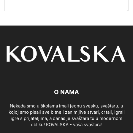
O NAMA
Nekada smo u školama imali jednu svesku, svaštaru, u
kojoj smo pisali sve bitne i zanimljive stvari, crtali, igrali
igre s prijateljima, a danas je svaštara tu u modernom
obliku! KOVALSKA - vaša svaštara!