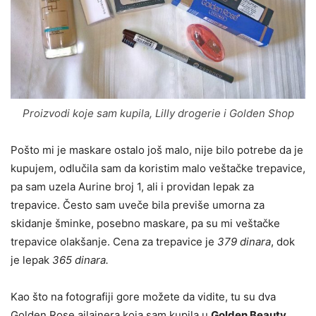
Proizvodi koje sam kupila, Lilly drogerie i Golden Shop
Pošto mi je maskare ostalo još malo, nije bilo potrebe da je
kupujem, odlučila sam da koristim malo veštačke trepavice,
pa sam uzela Aurine broj 1, ali i providan lepak za
trepavice. Često sam uveče bila previše umorna za
skidanje šminke, posebno maskare, pa su mi veštačke
trepavice olakšanje. Cena za trepavice je
379 dinara
, dok
je lepak
365 dinara.
Kao što na fotografiji gore možete da vidite, tu su dva
Golden Rose ajlajnera koja sam kupila u
Golden Beauty