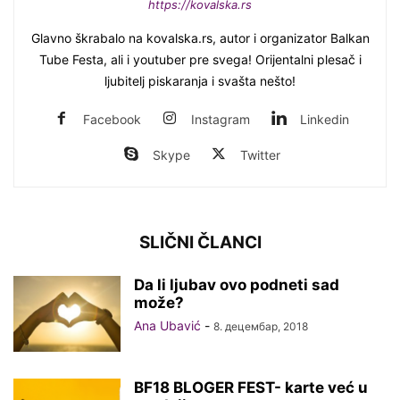
https://kovalska.rs
Glavno škrabalo na kovalska.rs, autor i organizator Balkan
Tube Festa, ali i youtuber pre svega! Orijentalni plesač i
ljubitelj piskaranja i svašta nešto!
Facebook
Instagram
Linkedin
Skype
Twitter
SLIČNI ČLANCI
Da li ljubav ovo podneti sad
može?
Ana Ubavić
-
8. децембар, 2018
BF18 BLOGER FEST- karte već u