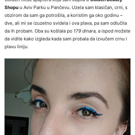
Shopu
u Aviv Parku u Pančevu. Uzela sam klasičan, crni, s
obzirom da sam ga potrošila, a koristim ga oko godinu –
dve, ali mi se izuzetno svidela i ova plava, pa sam odlučila
da ih probam. Oba su koštala po
179 dinara,
a ispod možete
da vidite kako izgleda kada sam probala da izvučem crnu i
plavu liniju.