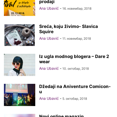
prodaji
Ana Ubavić
-
16. новембар, 2018
Sreća, koju živimo- Slavica
Squire
Ana Ubavić
-
11. новембар, 2018
Iz ugla modnog blogera – Dare 2
wear
Ana Ubavić
-
10. октобар, 2018
Džedaji na Aniventure Comicon-
u
Ana Ubavić
-
5. октобар, 2018
Novi online magazin