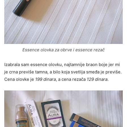
Essence olovka za obrve i essence rezač
Izabrala sam essence olovku, najtamnije braon boje jer mi
je crna previše tamna, a bilo koja svetlija smeđa je previše.
Cena olovke je
199 dinara
, a cena rezača
129 dinara
.