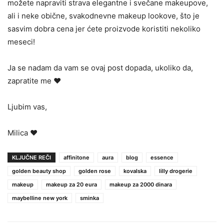
možete napraviti strava elegantne i svečane makeupove,
ali i neke obične, svakodnevne makeup lookove, što je
sasvim dobra cena jer ćete proizvode koristiti nekoliko
meseci!
Ja se nadam da vam se ovaj post dopada, ukoliko da,
zapratite me ♥
Ljubim vas,
Milica ♥
KLJUČNE REČI
affinitone
aura
blog
essence
golden beauty shop
golden rose
kovalska
lilly drogerie
makeup
makeup za 20 eura
makeup za 2000 dinara
maybelline new york
sminka