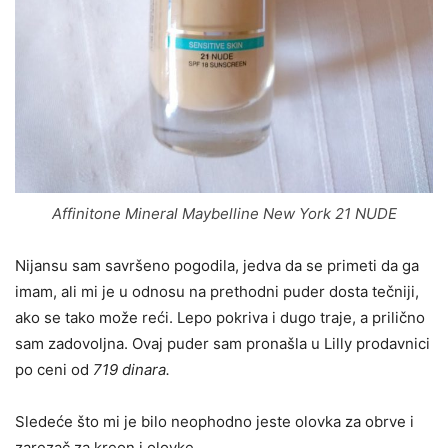
Affinitone Mineral Maybelline New York 21 NUDE
Nijansu sam savršeno pogodila, jedva da se primeti da ga
imam, ali mi je u odnosu na prethodni puder dosta tečniji,
ako se tako može reći. Lepo pokriva i dugo traje, a prilično
sam zadovoljna. Ovaj puder sam pronašla u Lilly prodavnici
po ceni od
719 dinara.
Sledeće što mi je bilo neophodno jeste olovka za obrve i
zarezač za kreon i olovke.