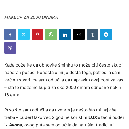
MAKEUP ZA 2000 DINARA
Kada poželite da obnovite šminku to može biti često skup i
naporan posao. Ponestalo mi je dosta toga, potrošila sam
većinu stvari, pa sam odlučila da napravim ovaj post za vas
– šta to možemo kupiti za oko 2000 dinara odnosno nekih
16 eura.
Prvo što sam odlučila da uzmem je nešto što mi najviše
treba – puder! Iako već 2 godine koristim
LUXE
tečni puder
iz
Avona
, ovog puta sam odlučila da narušim tradiciju i