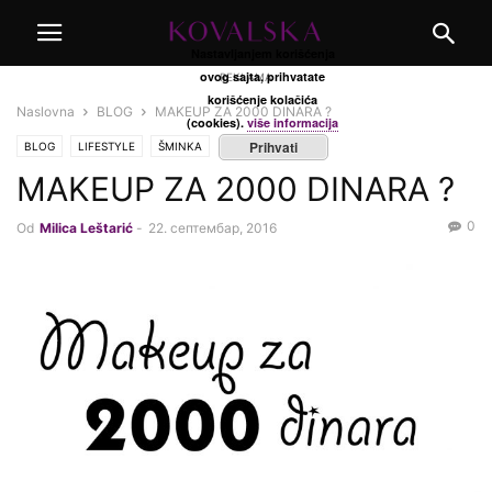
Nastavljanjem korišćenja
ovog sajta, prihvatate
REKLAMA
korišćenje kolačića
Naslovna
BLOG
MAKEUP ZA 2000 DINARA ?
(cookies).
više informacija
Prihvati
BLOG
LIFESTYLE
ŠMINKA
MAKEUP ZA 2000 DINARA ?
0
Od
Milica Leštarić
-
22. септембар, 2016