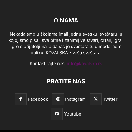
O NAMA
Nekada smo u školama imali jednu svesku, svaštaru, u
kojoj smo pisali sve bitne i zanimljive stvari, crtali, igrali
igre s prijateljima, a danas je svaštara tu u modernom
obliku! KOVALSKA - vaša svaštara!
Kontaktirajte nas:
info@kovalska.rs
PRATITE NAS
Facebook
Instagram
Twitter
Youtube