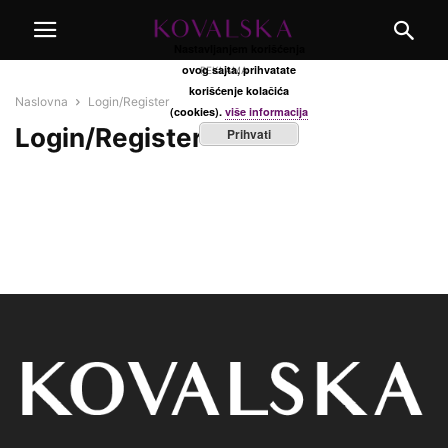
Nastavljanjem korišćenja
ovog sajta, prihvatate
REKLAMA
korišćenje kolačića
Naslovna
Login/Register
(cookies).
više informacija
Login/Register
Prihvati